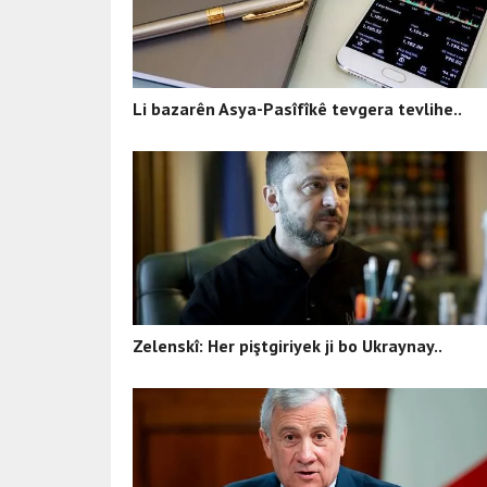
Li bazarên Asya-Pasîfîkê tevgera tevlihe..
Zelenskî: Her piştgiriyek ji bo Ukraynay..