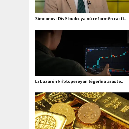
Simeonov: Divê budceya nû reformên rastî..
Li bazarên krîptopereyan lêgerîna araste..