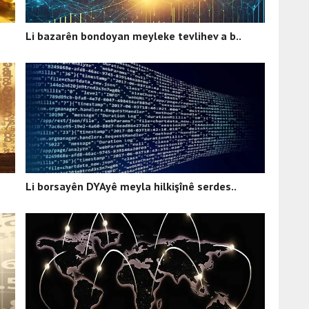
Li bazarên bondoyan meyleke tevlihev a b..
Li borsayên DYAyê meyla hilkişînê serdes..