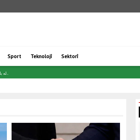
Sport
Teknolojî
Sektorî
لە بازاڕەکانی دراو هاتوچۆی سنووردار بینر..