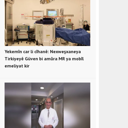
Yekemîn car li cîhanê: Nexweşxaneya
Tirkiyeyê Güven bi amûra MR ya mobîl
emeliyat kir