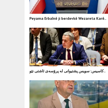
Peyama Erbaînê ji berdevkê Wezareta Karê..
کاسیس: سویس پشتیوانی لە پرۆسەی ئاشتی نێو..