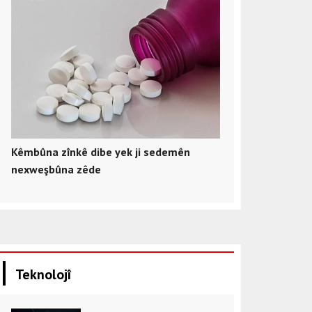
Kêmbûna zînkê dibe yek ji sedemên
nexweşbûna zêde
Teknolojî