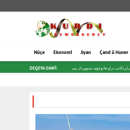
Nûçe
Ekonomî
Jiyan
Çand û Huner
DEQEYA DAWÎ: