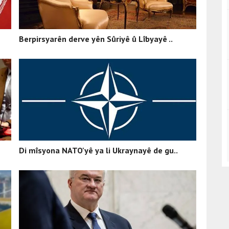
Berpirsyarên derve yên Sûriyê û Lîbyayê ..
Di mîsyona NATO'yê ya li Ukraynayê de gu..