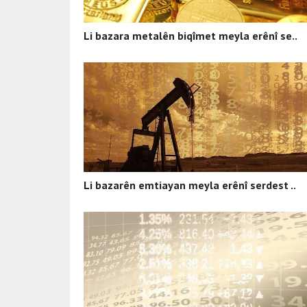
Li bazara metalên biqîmet meyla erênî se..
Li bazarên emtiayan meyla erênî serdest ..