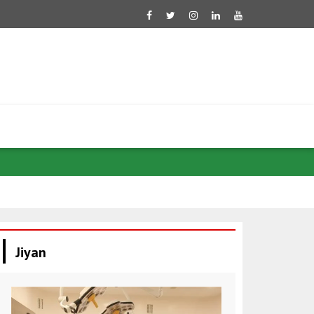
Borsayên Ame
Jiyan