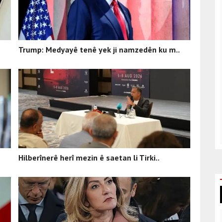
Trump: Medyayê tenê yek ji namzedên ku m..
Hilberînerê herî mezin ê saetan li Tirki..