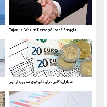
Tajani bi Wezîrê Derve yê Îranê Ereqçî r..
لە بازاڕەکانی دراو هاتوچۆی سنووردار بینر..