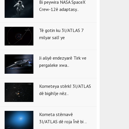
Bi peywira NASA SpaceX
Crew-12ê adaptasy..
Tê gotin ku 3I/ATLAS 7
milyar salî ye
Ji aliyê endezyarê Tirk ve
pergaleke xwa..
Kometeya stêrkî 3I/ATLAS
dê bigihîje nêz..
Kometa stêrnavê
3I/ATLAS dê roja Înê bi ..