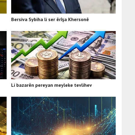
Bersiva Sybiha li ser êrîşa Khersonê
Li bazarên pereyan meyleke tevlihev