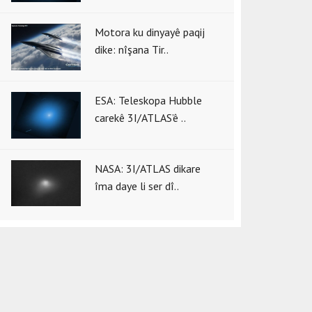
Motora ku dinyayê paqij
dike: nîşana Tir..
ESA: Teleskopa Hubble
carekê 3I/ATLAS’ê ..
NASA: 3I/ATLAS dikare
îma daye li ser dî..