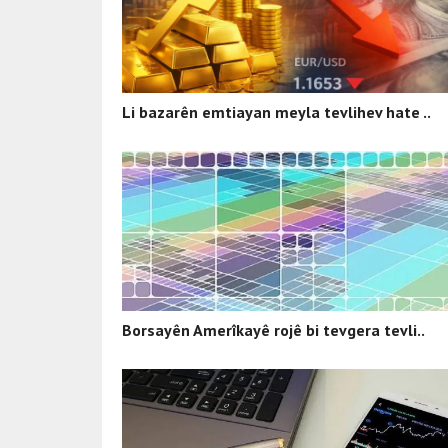
Li bazarên emtiayan meyla tevlihev hate ..
Borsayên Amerîkayê rojê bi tevgera tevli..