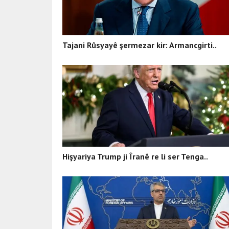
Tajani Rûsyayê şermezar kir: Armancgirti..
Hişyariya Trump ji Îranê re li ser Tenga..