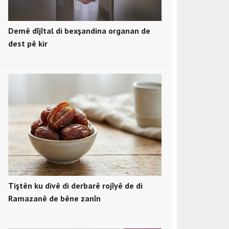
Demê dîjîtal di bexşandina organan de
dest pê kir
Tiştên ku divê di derbarê rojîyê de di
Ramazanê de bêne zanîn