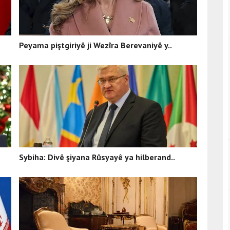
Peyama piştgiriyê ji Wezîra Berevaniyê y..
Sybiha: Divê şiyana Rûsyayê ya hilberand..