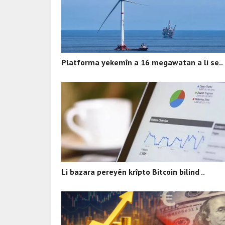
Platforma yekemîn a 16 megawatan a li se..
Li bazara pereyên krîpto Bitcoin bilind ..