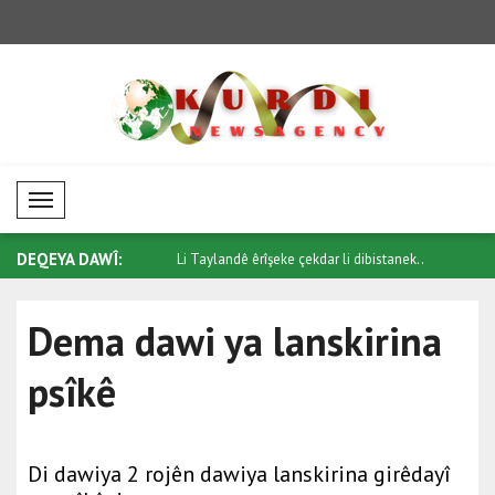
Mobil Menü
DEQEYA DAWÎ:
n Kanada û Benînê de
Li Taylandê êrîşeke çekdar li dibistanek..
Ûkraynayê 
..
Dema dawi ya lanskirina
psîkê
Di dawiya 2 rojên dawiya lanskirina girêdayî