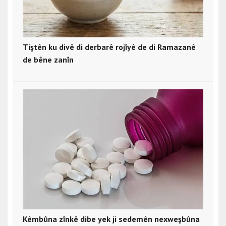
Tiştên ku divê di derbarê rojîyê de di Ramazanê
de bêne zanîn
Kêmbûna zînkê dibe yek ji sedemên nexweşbûna