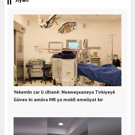
Yekemîn car li cîhanê: Nexweşxaneya Tirkiyeyê
Güven bi amûra MR ya mobîl emeliyat kir