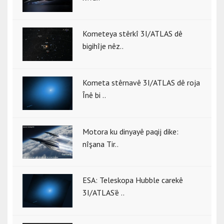
Kometeya stêrkî 3I/ATLAS dê
bigihîje nêz..
Kometa stêrnavê 3I/ATLAS dê roja
Înê bi ..
Motora ku dinyayê paqij dike:
nîşana Tir..
ESA: Teleskopa Hubble carekê
3I/ATLAS’ê ..