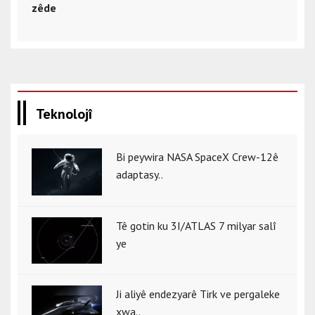
zêde
Teknolojî
Bi peywira NASA SpaceX Crew-12ê
adaptasy..
Tê gotin ku 3I/ATLAS 7 milyar salî
ye
Ji aliyê endezyarê Tirk ve pergaleke
xwa..