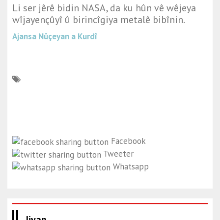
Li ser jêrê bidin NASA, da ku hûn vê wêjeya
wîjayençûyî û birincîgiya metalê bibînin.
Ajansa Nûçeyan a Kurdî
Facebook
Tweeter
Whatsapp
Jiyan