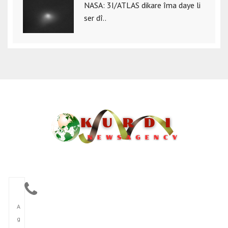
NASA: 3I/ATLAS dikare îma daye li
ser dî..
A
g