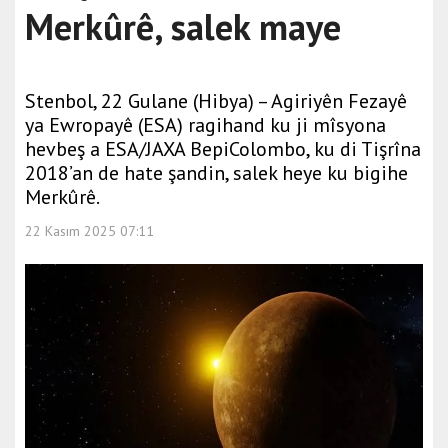
Merkûrê, salek maye
Stenbol, 22 Gulane (Hibya) – Agiriyên Fezayê
ya Ewropayê (ESA) ragihand ku ji mîsyona
hevbeş a ESA/JAXA BepiColombo, ku di Tişrîna
2018’an de hate şandin, salek heye ku bigihe
Merkûrê.
22 Kasım 2025 07:11