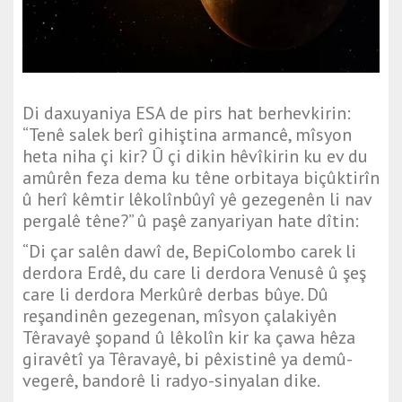
Di daxuyaniya ESA de pirs hat berhevkirin:
“Tenê salek berî gihiştina armancê, mîsyon
heta niha çi kir? Û çi dikin hêvîkirin ku ev du
amûrên feza dema ku têne orbitaya biçûktirîn
û herî kêmtir lêkolînbûyî yê gezegenên li nav
pergalê têne?” û paşê zanyariyan hate dîtin:
“Di çar salên dawî de, BepiColombo carek li
derdora Erdê, du care li derdora Venusê û şeş
care li derdora Merkûrê derbas bûye. Dû
reşandinên gezegenan, mîsyon çalakiyên
Têravayê şopand û lêkolîn kir ka çawa hêza
giravêtî ya Têravayê, bi pêxistinê ya demû-
vegerê, bandorê li radyo-sinyalan dike.