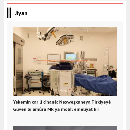
Jiyan
Yekemîn car li cîhanê: Nexweşxaneya Tirkiyeyê
Güven bi amûra MR ya mobîl emeliyat kir