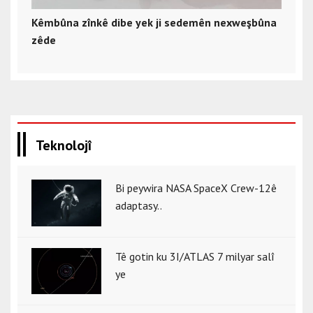
Kêmbûna zînkê dibe yek ji sedemên nexweşbûna
zêde
Teknolojî
Bi peywira NASA SpaceX Crew-12ê
adaptasy..
Tê gotin ku 3I/ATLAS 7 milyar salî
ye