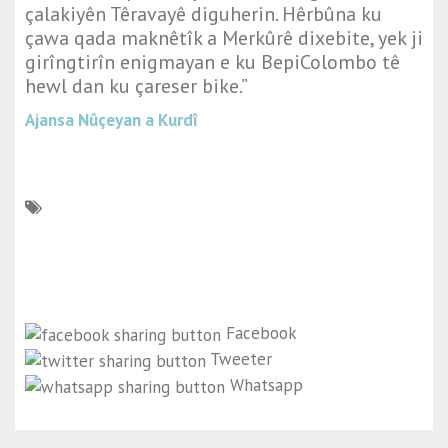
çalakiyên Têravayê diguherin. Hêrbûna ku
çawa qada maknêtîk a Merkûrê dixebite, yek ji
girîngtirîn enigmayan e ku BepiColombo tê
hewl dan ku çareser bike.”
Ajansa Nûçeyan a Kurdî
Facebook
Tweeter
Whatsapp