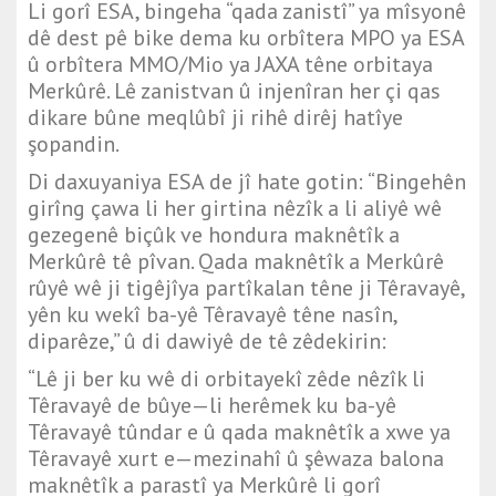
Li gorî ESA, bingeha “qada zanistî” ya mîsyonê
dê dest pê bike dema ku orbîtera MPO ya ESA
û orbîtera MMO/Mio ya JAXA têne orbitaya
Merkûrê. Lê zanistvan û injenîran her çi qas
dikare bûne meqlûbî ji rihê dirêj hatîye
şopandin.
Di daxuyaniya ESA de jî hate gotin: “Bingehên
girîng çawa li her girtina nêzîk a li aliyê wê
gezegenê biçûk ve hondura maknêtîk a
Merkûrê tê pîvan. Qada maknêtîk a Merkûrê
rûyê wê ji tigêjîya partîkalan têne ji Têravayê,
yên ku wekî ba-yê Têravayê têne nasîn,
diparêze,” û di dawiyê de tê zêdekirin:
“Lê ji ber ku wê di orbitayekî zêde nêzîk li
Têravayê de bûye—li herêmek ku ba-yê
Têravayê tûndar e û qada maknêtîk a xwe ya
Têravayê xurt e—mezinahî û şêwaza balona
maknêtîk a parastî ya Merkûrê li gorî