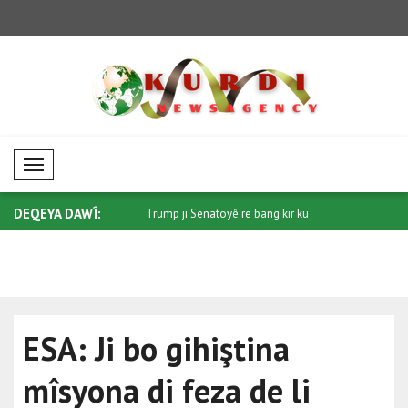
Mobil Menü
DEQEYA DAWÎ:
 ji bo Sûdanê: Piştgiriya pe..
Trump ji Senatoyê re bang kir ku
Di têkiliy
"Protec..
qonaxeke.
ESA: Ji bo gihiştina
mîsyona di feza de li