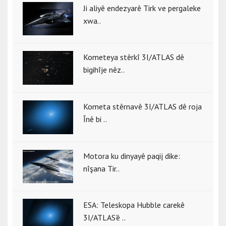
Ji aliyê endezyarê Tirk ve pergaleke
xwa..
Kometeya stêrkî 3I/ATLAS dê
bigihîje nêz..
Kometa stêrnavê 3I/ATLAS dê roja
Înê bi ..
Motora ku dinyayê paqij dike:
nîşana Tir..
ESA: Teleskopa Hubble carekê
3I/ATLAS’ê ..