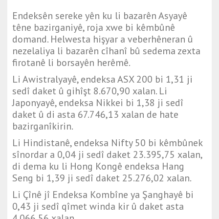
Endeksên sereke yên ku li bazarên Asyayê
têne bazirganiyê, roja xwe bi kêmbûnê
domand. Helwesta hişyar a veberhêneran û
nezelaliya li bazarên cîhanî bû sedema zexta
firotanê li borsayên herêmê.
Li Awistralyayê, endeksa ASX 200 bi 1,31 ji
sedî daket û gihîşt 8.670,90 xalan. Li
Japonyayê, endeksa Nikkei bi 1,38 ji sedî
daket û di asta 67.746,13 xalan de hate
bazirganîkirin.
Li Hindistanê, endeksa Nifty 50 bi kêmbûnek
sînordar a 0,04 ji sedî daket 23.395,75 xalan,
di dema ku li Hong Kongê endeksa Hang
Seng bi 1,39 ji sedî daket 25.276,02 xalan.
Li Çînê jî Endeksa Kombîne ya Şanghayê bi
0,43 ji sedî qîmet winda kir û daket asta
4.066,56 xalan.