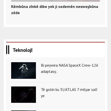
Kêmbûna zînkê dibe yek ji sedemên nexweşbûna
zêde
Teknolojî
Bi peywira NASA SpaceX Crew-12ê
adaptasy..
Tê gotin ku 3I/ATLAS 7 milyar salî
ye