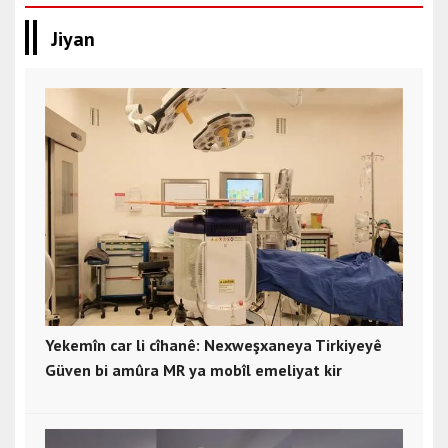
Jiyan
Yekemîn car li cîhanê: Nexweşxaneya Tirkiyeyê
Güven bi amûra MR ya mobîl emeliyat kir