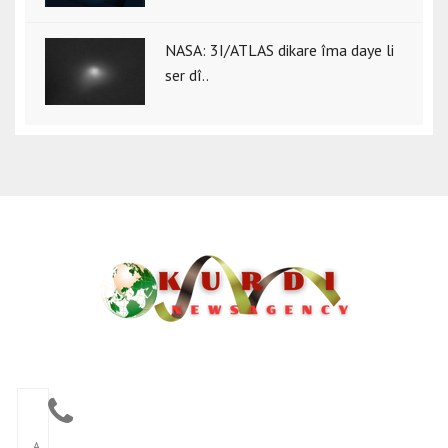
NASA: 3I/ATLAS dikare îma daye li
ser dî..
A