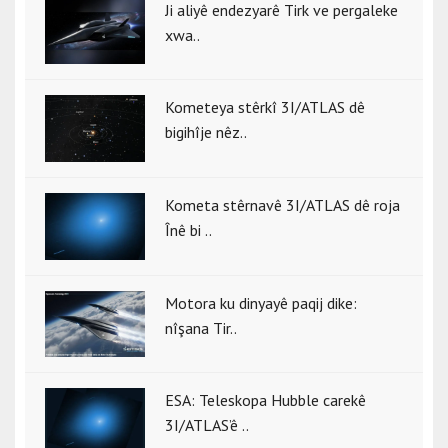
Ji aliyê endezyarê Tirk ve pergaleke
xwa..
Kometeya stêrkî 3I/ATLAS dê
bigihîje nêz..
Kometa stêrnavê 3I/ATLAS dê roja
Înê bi ..
Motora ku dinyayê paqij dike:
nîşana Tir..
ESA: Teleskopa Hubble carekê
3I/ATLAS’ê ..