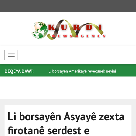
Mobil Menü
DEQEYA DAWÎ:
pereyên biyanî meyla neyînî
Li borsayên Amerîkayê rêveçûnek neyînî
Li bazarên 
h..
Li borsayên Asyayê zexta
firotanê serdest e