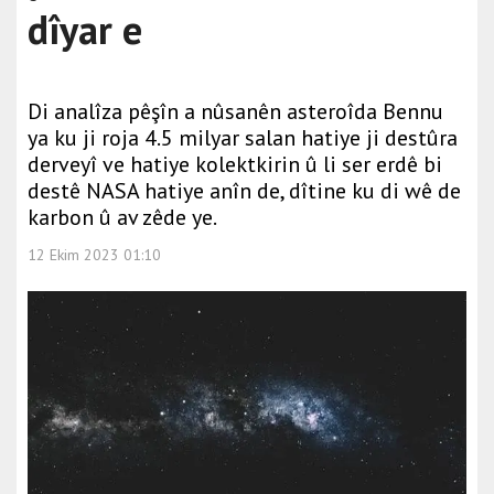
dîyar e
Di analîza pêşîn a nûsanên asteroîda Bennu
ya ku ji roja 4.5 milyar salan hatiye ji destûra
derveyî ve hatiye kolektkirin û li ser erdê bi
destê NASA hatiye anîn de, dîtine ku di wê de
karbon û av zêde ye.
12 Ekim 2023 01:10