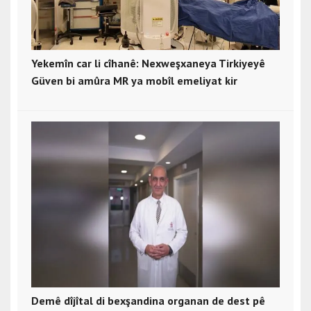
Yekemîn car li cîhanê: Nexweşxaneya Tirkiyeyê
Güven bi amûra MR ya mobîl emeliyat kir
Demê dîjîtal di bexşandina organan de dest pê