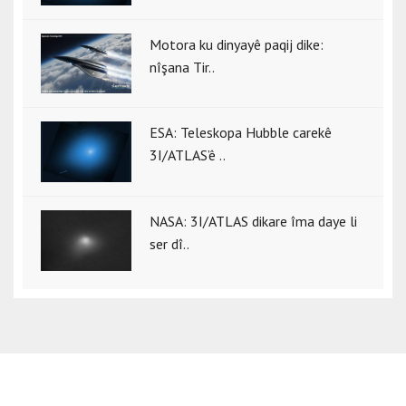
Motora ku dinyayê paqij dike:
nîşana Tir..
ESA: Teleskopa Hubble carekê
3I/ATLAS’ê ..
NASA: 3I/ATLAS dikare îma daye li
ser dî..