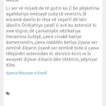
wextê."
Li ser vê mijarê de tê gotin ku jî bo pêşketina
agahdariya xwezayê cuda tê xwestin, lê
encamê dawîn bi rêya vê veşartî dê bên
lêkolîn. Dirêjahiya çandî û avê ku asteroîd bi
xwe digire, dê çavkaniyên nêzîkatiya
merasîma Gulêşê, çawa civakê hatiye
damezrandin, çawa maddên berîya jiyana ser
zemînê dikarin jiyanê ser zemînê bide û çawa
têkçûnên asteroidan bi rêxistin kirin re bi
awayekî dijwar dikarin bên têkbirin, pêşniyar
dike.
Ajansa Nûçeyan a Kurdî