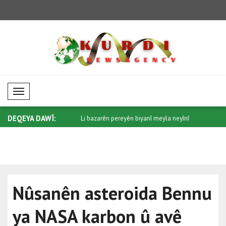
Mobil Menü
DEQEYA DAWÎ:
krîptopereyan meyla neyînî
Li bazarên pereyên biyanî meyla neyînî
Li borsayê
h..
h..
Nûsanên asteroida Bennu
ya NASA karbon û avê