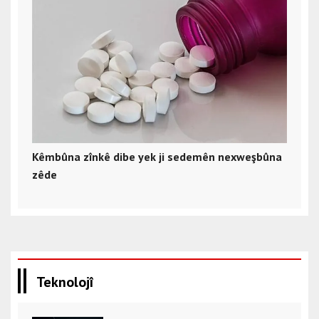
Kêmbûna zînkê dibe yek ji sedemên nexweşbûna
zêde
Teknolojî