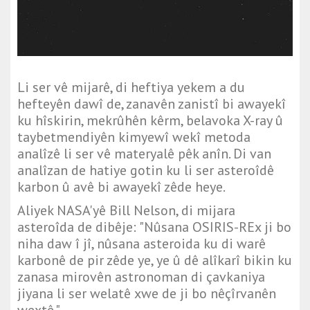
Li ser vê mijarê, di heftiya yekem a du
hefteyên dawî de, zanavên zanistî bi awayekî
ku hîskirin, mekrûhên kêrm, belavoka X-ray û
taybetmendiyên kimyewî wekî metoda
analîzê li ser vê materyalê pêk anîn. Di van
analîzan de hatiye gotin ku li ser asteroîdê
karbon û avê bi awayekî zêde heye.
Aliyek NASA'yê Bill Nelson, di mijara
asteroîda de dibêje: "Nûsana OSIRIS-REx ji bo
niha daw î jî, nûsana asteroida ku di warê
karbonê de pir zêde ye, ye û dê alîkarî bikin ku
zanasa mirovên astronoman di çavkaniya
jiyana li ser welatê xwe de ji bo nêçîrvanên