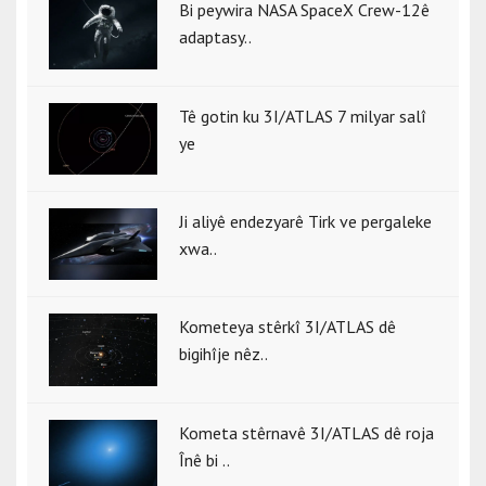
Bi peywira NASA SpaceX Crew-12ê
adaptasy..
Tê gotin ku 3I/ATLAS 7 milyar salî
ye
Ji aliyê endezyarê Tirk ve pergaleke
xwa..
Kometeya stêrkî 3I/ATLAS dê
bigihîje nêz..
Kometa stêrnavê 3I/ATLAS dê roja
Înê bi ..