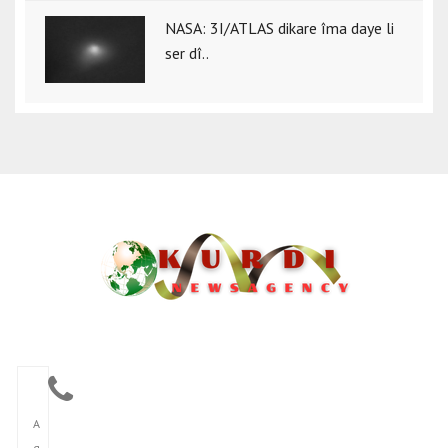
NASA: 3I/ATLAS dikare îma daye li
ser dî..
A
g