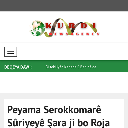
Mobil Menü
DEQEYA DAWÎ:
natoyê re bang kir ku
Di têkiliyên Kanada û Benînê de
Li Taylandê
qonaxeke..
Peyama Serokkomarê
Sûriyeyê Şara ji bo Roja