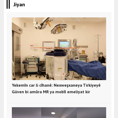
Jiyan
Yekemîn car li cîhanê: Nexweşxaneya Tirkiyeyê
Güven bi amûra MR ya mobîl emeliyat kir