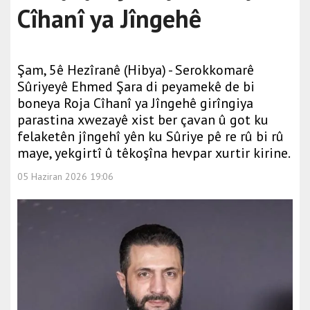
Cîhanî ya Jîngehê
Şam, 5ê Hezîranê (Hibya) - Serokkomarê
Sûriyeyê Ehmed Şara di peyamekê de bi
boneya Roja Cîhanî ya Jîngehê girîngiya
parastina xwezayê xist ber çavan û got ku
felaketên jîngehî yên ku Sûriye pê re rû bi rû
maye, yekgirtî û têkoşîna hevpar xurtir kirine.
05 Haziran 2026 19:06