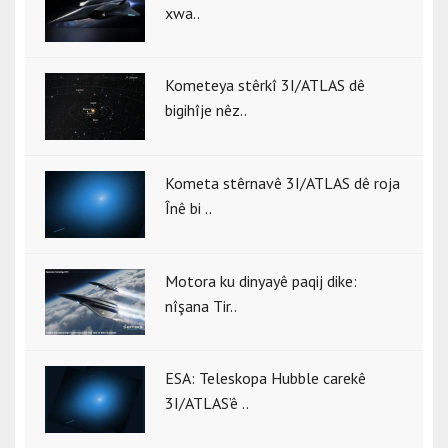
xwa..
Kometeya stêrkî 3I/ATLAS dê
bigihîje nêz..
Kometa stêrnavê 3I/ATLAS dê roja
Înê bi ..
Motora ku dinyayê paqij dike:
nîşana Tir..
ESA: Teleskopa Hubble carekê
3I/ATLAS’ê ..