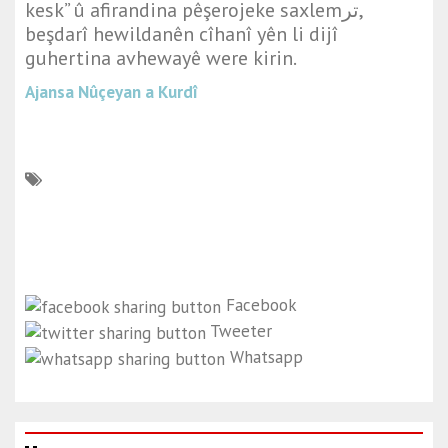
kesk” û afirandina pêşerojeke saxlemتر,
beşdarî hewildanên cîhanî yên li dijî
guhertina avhewayê were kirin.
Ajansa Nûçeyan a Kurdî
Facebook
Tweeter
Whatsapp