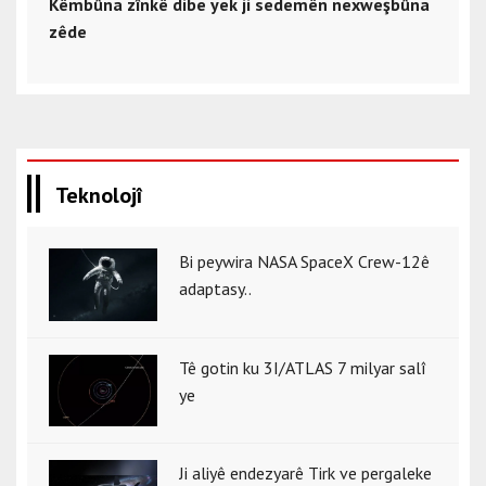
Kêmbûna zînkê dibe yek ji sedemên nexweşbûna
zêde
Teknolojî
Bi peywira NASA SpaceX Crew-12ê
adaptasy..
Tê gotin ku 3I/ATLAS 7 milyar salî
ye
Ji aliyê endezyarê Tirk ve pergaleke