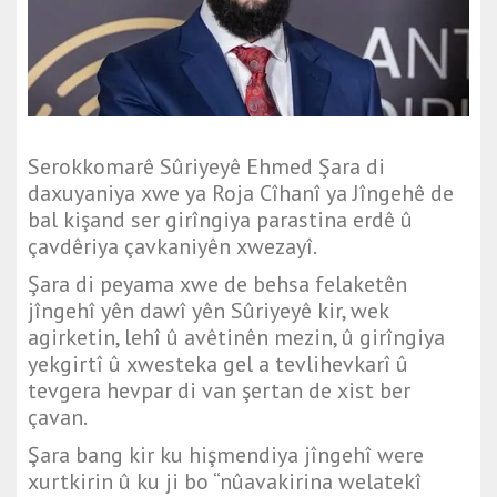
Serokkomarê Sûriyeyê Ehmed Şara di
daxuyaniya xwe ya Roja Cîhanî ya Jîngehê de
bal kişand ser girîngiya parastina erdê û
çavdêriya çavkaniyên xwezayî.
Şara di peyama xwe de behsa felaketên
jîngehî yên dawî yên Sûriyeyê kir, wek
agirketin, lehî û avêtinên mezin, û girîngiya
yekgirtî û xwesteka gel a tevlihevkarî û
tevgera hevpar di van şertan de xist ber
çavan.
Şara bang kir ku hişmendiya jîngehî were
xurtkirin û ku ji bo “nûavakirina welatekî