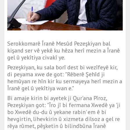
Serokkomarê Îranê Mesûd Pezeşkiyan bal
kişand ser vê yekê ku hêza herî mezin a Îranê
gel û yekîtiya civakî ye.
Pezeşkiyan, ku sala borî dest bi wezîfeyê kir,
di peyama xwe de got: "Rêberê Şehîd ji
hemûyan re hîn kir ku sermayeya herî mezin a
Îranê gel û yekîtiya wan e."
Bi amaje kirin bi ayetek ji Qur'ana Pîroz,
Pezeşkiyan got: "Îro jî bi fermana Xwedê ya 'ji
bo Xwedê du-du û yekane rabin' em ê bi
hevgirtin, lihevkirin û xizmeta dilsoz a gel re
rêya rûmet, pêşketin û bilindbûna Îranê