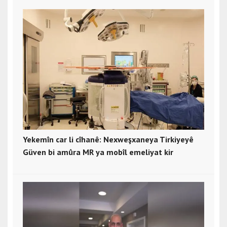
Yekemîn car li cîhanê: Nexweşxaneya Tirkiyeyê
Güven bi amûra MR ya mobîl emeliyat kir