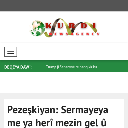
Mobil Menü
DEQEYA DAWÎ:
 ji bo Sûdanê: Piştgiriya pe..
Trump ji Senatoyê re bang kir ku
Di têkiliy
"Protec..
qonaxeke.
Pezeşkiyan: Sermayeya
me ya herî mezin gel û