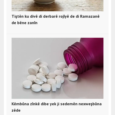
Tiştên ku divê di derbarê rojîyê de di Ramazanê
de bêne zanîn
Kêmbûna zînkê dibe yek ji sedemên nexweşbûna
zêde