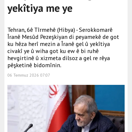
yekîtiya me ye
Tehran, 6ê Tîrmehê (Hibya) - Serokkomarê
Îranê Mesûd Pezeşkiyan di peyamekê de got
ku hêza herî mezin a Îranê gel û yekîtiya
civakî ye û wiha got ku ew ê bi ruhê
hevgirtinê û xizmeta dilsoz a gel re rêya
pêşketinê bidomînin.
06 Temmuz 2026 07:07