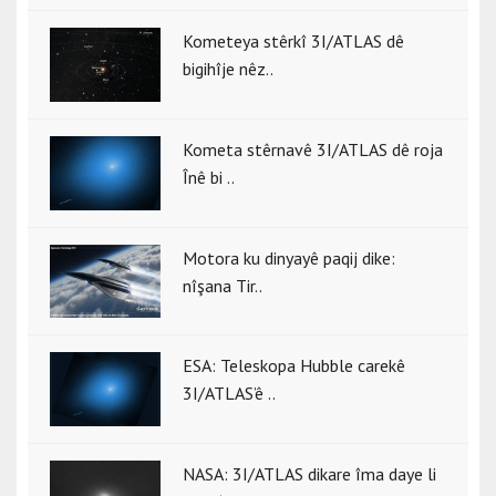
Kometeya stêrkî 3I/ATLAS dê
bigihîje nêz..
Kometa stêrnavê 3I/ATLAS dê roja
Înê bi ..
Motora ku dinyayê paqij dike:
nîşana Tir..
ESA: Teleskopa Hubble carekê
3I/ATLAS’ê ..
NASA: 3I/ATLAS dikare îma daye li