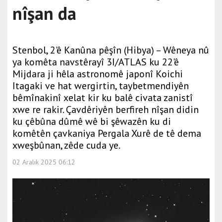
nîşan da
Stenbol, 2'ê Kanûna pêşîn (Hibya) – Wêneya nû
ya komêta navstêrayî 3I/ATLAS ku 22'ê
Mijdara ji hêla astronomê japonî Koichi
Itagaki ve hat wergirtin, taybetmendiyên
bêmînakinî xelat kir ku balê civata zanistî
xwe re rakir. Çavdêriyên berfireh nîşan didin
ku çêbûna dûmê wê bi şêwazên ku di
komêtên çavkaniya Pergala Xurê de tê dema
xweşbûnan, zêde cuda ye.
02 Aralık 2025 06:12