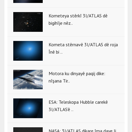
Kometeya stêrkî 3I/ATLAS dê
bigihîje nêz..
Kometa stêrnavê 3I/ATLAS dê roja
Înê bi ..
Motora ku dinyayê paqij dike:
nîşana Tir..
ESA: Teleskopa Hubble carekê
3I/ATLAS’ê ..
NASA: 3I/ATLAS dikare îma daye li