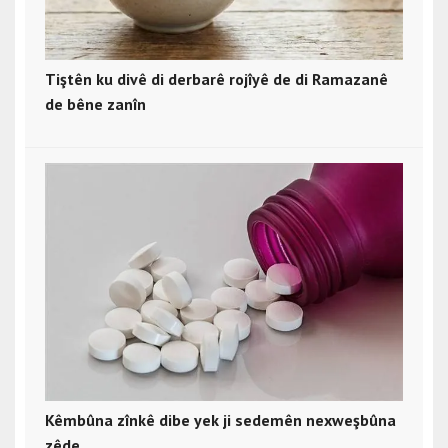
Tiştên ku divê di derbarê rojîyê de di Ramazanê
de bêne zanîn
Kêmbûna zînkê dibe yek ji sedemên nexweşbûna
zêde