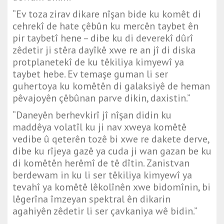
“Ev toza zirav dikare nîşan bide ku komêt di
cehrekî de hate çêbûn ku mercên taybet ên
pir taybetî hene – dibe ku di deverekî dûrî
zêdetir ji stêra dayîkê xwe re an jî di diska
protplanetekî de ku têkiliya kimyewî ya
taybet hebe. Ev temaşe guman li ser
guhertoya ku komêtên di galaksiyê de heman
pêvajoyên çêbûnan parve dikin, daxistin.”
“Daneyên berhevkirî jî nîşan didin ku
maddêya volatîl ku ji nav xweya komêtê
vedibe û qeterên tozê bi xwe re dakete derve,
dibe ku rîjeya gazê ya cuda ji wan gazan be ku
di komêtên herêmî de tê dîtin. Zanistvan
berdewam in ku li ser têkiliya kimyewî ya
tevahî ya komêtê lêkolînên xwe bidomînin, bi
lêgerîna îmzeyan spektral ên dikarin
agahiyên zêdetir li ser çavkaniya wê bidin.”