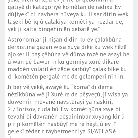
qatiyê di kategoriyê komêtan de radixe. Ev
dûjiyekî di navbera nûveya ku li ser dîtin wek
laşekî bêriq û çalakiya komêtî ya hêzdar de,
yek ji xalta bingehîn ên xebatê ye.”
Astronomlar jî nîşan didin ku ev çalakbûna
derxistina gazan wisa xuya dike ku wek hêzê
ajoker li paş çêbûna vê dûma tozê ne asayî be
û wan pê bawer in ku germiya xurê dikare
maddên volatîl ên zêde sarbûyî çalak bike ku
di komêtên pergalê me de gelemperî nîn in.
Ji ber vê yekê, awayê ku “koma” di dema
nêzîkbûna wê ji Xurê re de pêşveçû, ji wisa ya
duwemîn mêvanê navstêrayî ya naskirî,
2I/Borisov, cuda bû. Ew komêt şûna xwe bi
tevahî bi davranên pêşbîninbar xuyang kir û
pir ji komêtên nasbûyî me re heşt, û ev jî
gelekî zêdetir taybetmendiya 3I/ATLAS'ê