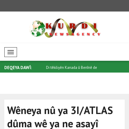
Mobil Menü
DEQEYA DAWÎ:
natoyê re bang kir ku
Di têkiliyên Kanada û Benînê de
Li Taylandê
qonaxeke..
Wêneya nû ya 3I/ATLAS
dûma wê ya ne asayî