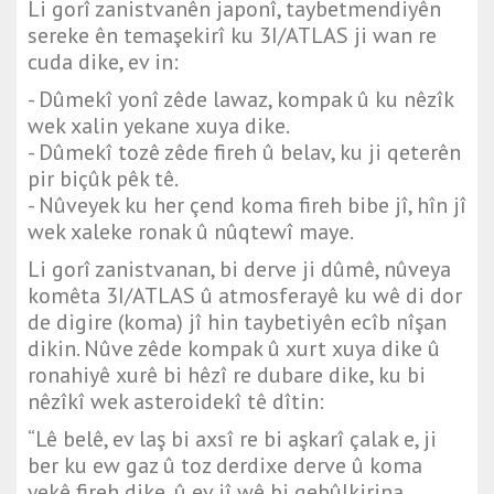
Li gorî zanistvanên japonî, taybetmendiyên
sereke ên temaşekirî ku 3I/ATLAS ji wan re
cuda dike, ev in:
- Dûmekî yonî zêde lawaz, kompak û ku nêzîk
wek xalin yekane xuya dike.
- Dûmekî tozê zêde fireh û belav, ku ji qeterên
pir biçûk pêk tê.
- Nûveyek ku her çend koma fireh bibe jî, hîn jî
wek xaleke ronak û nûqtewî maye.
Li gorî zanistvanan, bi derve ji dûmê, nûveya
komêta 3I/ATLAS û atmosferayê ku wê di dor
de digire (koma) jî hin taybetiyên ecîb nîşan
dikin. Nûve zêde kompak û xurt xuya dike û
ronahiyê xurê bi hêzî re dubare dike, ku bi
nêzîkî wek asteroidekî tê dîtin:
“Lê belê, ev laş bi axsî re bi aşkarî çalak e, ji
ber ku ew gaz û toz derdixe derve û koma
yekê fireh dike, û ev jî wê bi qebûlkirina