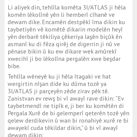
Li aliyek din, tehlîla komêta 3I/ATLAS ji hêla
komên lêkolînê yên li hemberî cîhanê ve
dewam dike. Encamên destpêkî îma dikin ku
taybetiyên vê komêtê dikarin modelên heyî
yên derbarê têkiliya çêkeriya laşên biçûk ên
asmanî ku di fêza qirêj de digerrin ji nû ve
pênase bikin û ku ew dikare wek amûrekî
xwecihî ji bo lêkolîna pergalên xwe beşdar
bibe.
Tehlîla wêneyê ku ji hêla Itagaki ve hat
wergirtin nîşan dide ku dûma tozê ya
3I/ATLAS ji parçeyên zêde zirav pêk tê.
Zanistvan ev rewş bi vî awayî rave dikin: “Ev
taybetmendî ne tipîk e, ji ber ku komêtên di
Pergala Xurê de bi gelemperî qeterên tozê yên
qelew derdikevin û wan bi ronahiyê xurê re bi
awayekî cuda têkildar dikin,” û bi vî awayî
dewam dikin: