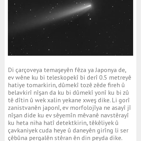
Di çarçoveya temaşeyên fêza ya Japonya de,
ev wêne ku bi teleskopekî bi derî 0.5 metreyê
hatiye tomarkirin, dûmekî tozê zêde fireh û
belavkirî nîşan da ku bi dûmekî yonî ku bi zû
tê dîtin û wek xalin yekane xweş dike. Li gorî
zanistvanên japonî, ev morfolojîya ne asayî jî
nîşan dide ku ev sêyemîn mêvanê navstêrayî
ku heta niha hatî detektkirin, têkêliyek û
çavkaniyek cuda heye û daneyên girîng li ser
çêbûna pergalên stêran ên din peyda dike.