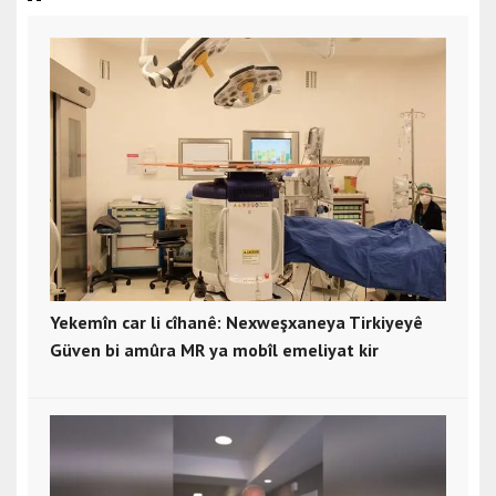
Yekemîn car li cîhanê: Nexweşxaneya Tirkiyeyê
Güven bi amûra MR ya mobîl emeliyat kir