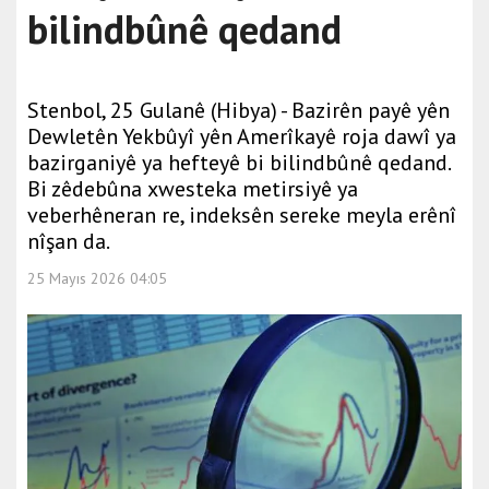
bilindbûnê qedand
Stenbol, 25 Gulanê (Hibya) - Bazirên payê yên
Dewletên Yekbûyî yên Amerîkayê roja dawî ya
bazirganiyê ya hefteyê bi bilindbûnê qedand.
Bi zêdebûna xwesteka metirsiyê ya
veberhêneran re, indeksên sereke meyla erênî
nîşan da.
25 Mayıs 2026 04:05