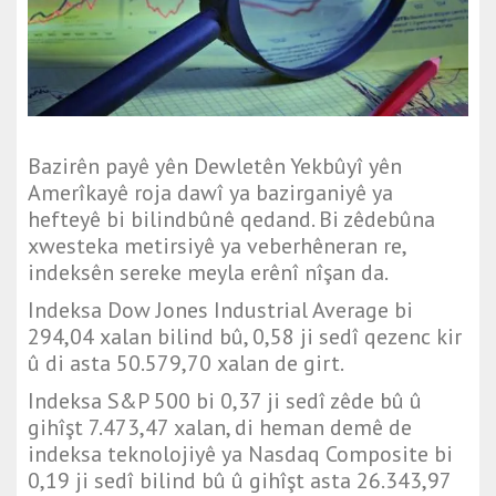
Bazirên payê yên Dewletên Yekbûyî yên
Amerîkayê roja dawî ya bazirganiyê ya
hefteyê bi bilindbûnê qedand. Bi zêdebûna
xwesteka metirsiyê ya veberhêneran re,
indeksên sereke meyla erênî nîşan da.
Indeksa
Dow Jones Industrial Average
bi
294,04 xalan bilind bû, 0,58 ji sedî qezenc kir
û di asta 50.579,70 xalan de girt.
Indeksa
S&P 500
bi 0,37 ji sedî zêde bû û
gihîşt 7.473,47 xalan, di heman demê de
indeksa teknolojiyê ya
Nasdaq Composite
bi
0,19 ji sedî bilind bû û gihîşt asta 26.343,97