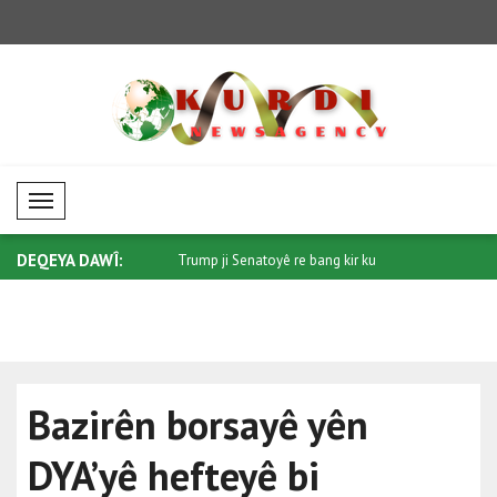
Mobil Menü
DEQEYA DAWÎ:
 ji bo Sûdanê: Piştgiriya pe..
Trump ji Senatoyê re bang kir ku
Di têkiliy
"Protec..
qonaxeke.
Bazirên borsayê yên
DYA’yê hefteyê bi