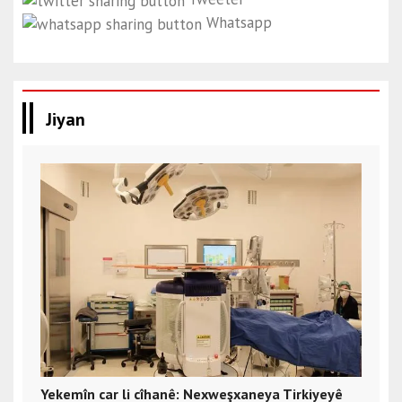
Whatsapp
Jiyan
Yekemîn car li cîhanê: Nexweşxaneya Tirkiyeyê