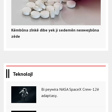
Kêmbûna zînkê dibe yek ji sedemên nexweşbûna
zêde
Teknolojî
Bi peywira NASA SpaceX Crew-12ê
adaptasy..