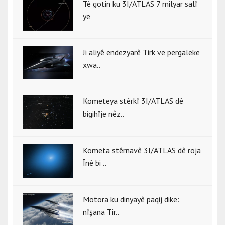
Tê gotin ku 3I/ATLAS 7 milyar salî
ye
Ji aliyê endezyarê Tirk ve pergaleke
xwa..
Kometeya stêrkî 3I/ATLAS dê
bigihîje nêz..
Kometa stêrnavê 3I/ATLAS dê roja
Înê bi ..
Motora ku dinyayê paqij dike:
nîşana Tir..