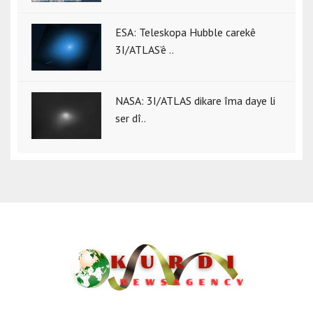
ESA: Teleskopa Hubble carekê
3I/ATLAS’ê ..
NASA: 3I/ATLAS dikare îma daye li
ser dî..