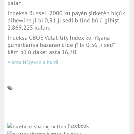
xalan.
Indeksa
Russell 2000
ku payên şîrketên biçûk
dihewîne jî bi 0,91 ji sedî bilind bû û gihîşt
2.869,225 xalan.
Indeksa
CBOE Volatility Index
ku nîşana
guherbarîya bazaran dide jî bi 0,36 ji sedî
kêm bû û daket asta 16,70.
Ajansa Nûçeyan a Kurdî
Facebook
Tweeter