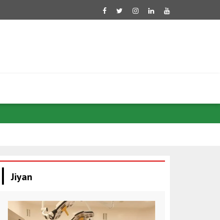
Di têkiliyên
Jiyan