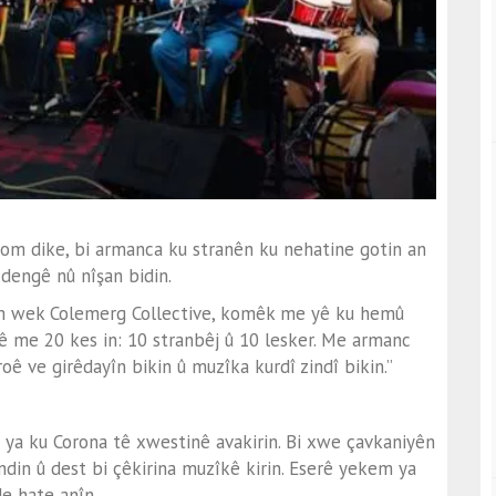
om dike, bi armanca ku stranên ku nehatine gotin an
û dengê nû nîşan bidin.
Em wek Colemerg Collective, komêk me yê ku hemû
 me 20 kes in: 10 stranbêj û 10 lesker. Me armanc
ê ve girêdayîn bikin û muzîka kurdî zindî bikin.”
ya ku Corona tê xwestinê avakirin. Bi xwe çavkaniyên
in û dest bi çêkirina muzîkê kirin. Eserê yekem ya
e hate anîn.