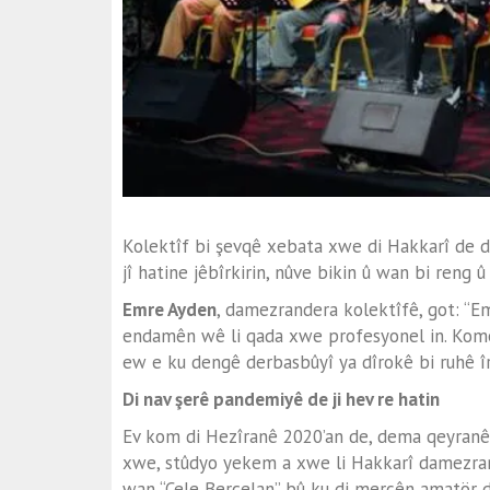
Kolektîf bi şevqê xebata xwe di Hakkarî de d
jî hatine jêbîrkirin, nûve bikin û wan bi reng 
Emre Ayden
, damezrandera kolektîfê, got: “
endamên wê li qada xwe profesyonel in. Komê
ew e ku dengê derbasbûyî ya dîrokê bi ruhê îro
Di nav şerê pandemiyê de ji hev re hatin
Ev kom di Hezîranê 2020’an de, dema qeyranê 
xwe, stûdyo yekem a xwe li Hakkarî damezrand
wan “Çele Berçelan” bû ku di mercên amatör d