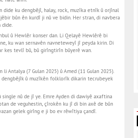
n dide ku dengbêjî, halay, rock, muzîka etnîk û orjînal
jêbir bûn ên kurdî ji nû ve bidin. Her stran, di navbera
 dide.
tanbul û Hewlêr konser dan. Li Qelayê Hewlêrê bi
ne, ku wan sernavên navneteweyî jî peyda kirin. Di
 kes tevlî bû, bû girîngtirîn bûyerê wan.
 li Antalya (7 Gulan 2025) û Amed (11 Gulan 2025).
î dengbêjîk û muzîkên folklorîk dikarin tecrubeyek
single nû de jî ye. Emre Ayden di dawiyê axaftina
tan de veguhestin, çîrokên ku jî di bin axê de bûn
wazan gelek girîng e ji bo ev rêwîtiya çandî.