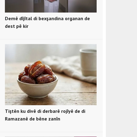
Demê dîjîtal di bexşandina organan de
dest pê kir
Tiştên ku divê di derbarê rojîyê de di
Ramazanê de bêne zanîn