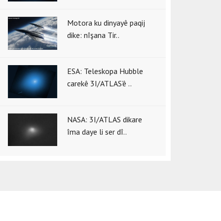
Motora ku dinyayê paqij
dike: nîşana Tir..
ESA: Teleskopa Hubble
carekê 3I/ATLAS’ê ..
NASA: 3I/ATLAS dikare
îma daye li ser dî..