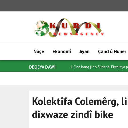
Nûçe
Ekonomî
Jiyan
Çand û Huner
DEQEYA DAWÎ:
Trump ji Senatoyê re bang kir ku "Pro
Kolektîfa Colemêrg, l
dixwaze zindî bike