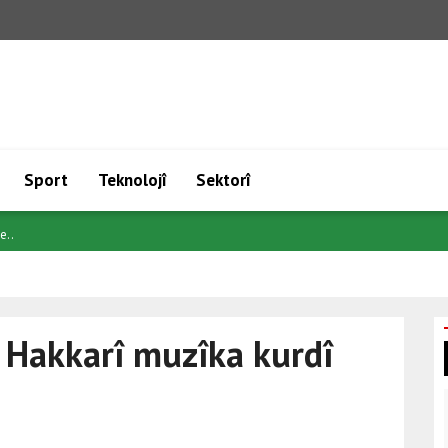
Sport
Teknolojî
Sektorî
tec..
i Hakkarî muzîka kurdî