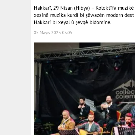
Hakkarî, 29 Nîsan (Hibya) – Kolektîfa muzîkê
xezînê muzîka kurdî bi şêwazên modern dest p
Hakkarî bi xeyal û şevqê bidomîne.
05 Mayıs 2025 08:05