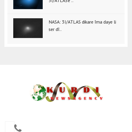
3I/ATLAS’ê ..
NASA: 3I/ATLAS dikare îma daye li
ser dî..