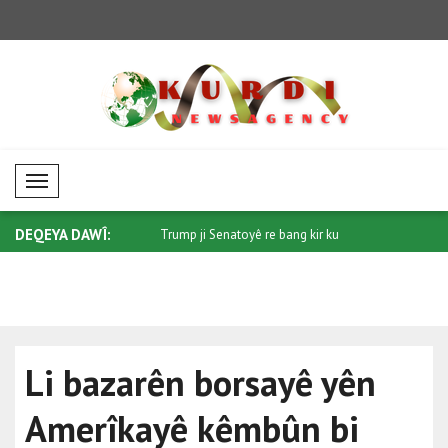
Mobil Menü
DEQEYA DAWÎ:
 ji bo Sûdanê: Piştgiriya pe..
Trump ji Senatoyê re bang kir ku
Di têkiliy
"Protec..
qonaxeke.
Li bazarên borsayê yên
Amerîkayê kêmbûn bi