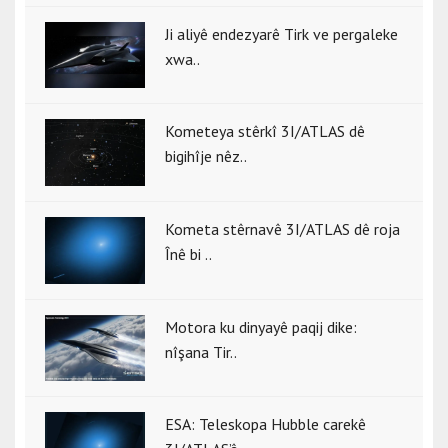
Ji aliyê endezyarê Tirk ve pergaleke
xwa..
Kometeya stêrkî 3I/ATLAS dê
bigihîje nêz..
Kometa stêrnavê 3I/ATLAS dê roja
Înê bi ..
Motora ku dinyayê paqij dike:
nîşana Tir..
ESA: Teleskopa Hubble carekê