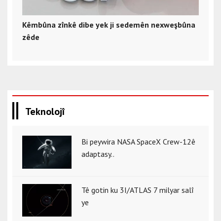
Kêmbûna zînkê dibe yek ji sedemên nexweşbûna
zêde
Teknolojî
Bi peywira NASA SpaceX Crew-12ê
adaptasy..
Tê gotin ku 3I/ATLAS 7 milyar salî
ye