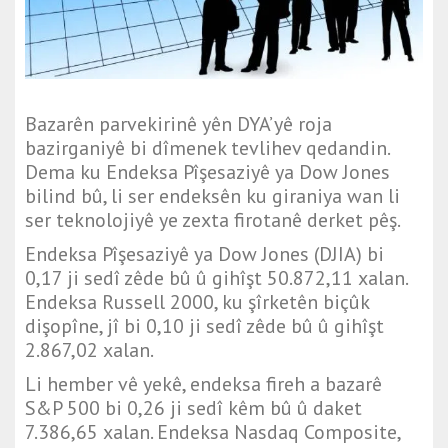
Bazarên parvekirinê yên DYA’yê roja
bazirganiyê bi dîmenek tevlihev qedandin.
Dema ku Endeksa Pîşesaziyê ya Dow Jones
bilind bû, li ser endeksên ku giraniya wan li
ser teknolojiyê ye zexta firotanê derket pêş.
Endeksa Pîşesaziyê ya Dow Jones (DJIA) bi
0,17 ji sedî zêde bû û gihîşt 50.872,11 xalan.
Endeksa Russell 2000, ku şîrketên biçûk
dişopîne, jî bi 0,10 ji sedî zêde bû û gihîşt
2.867,02 xalan.
Li hember vê yekê, endeksa fireh a bazarê
S&P 500 bi 0,26 ji sedî kêm bû û daket
7.386,65 xalan. Endeksa Nasdaq Composite,