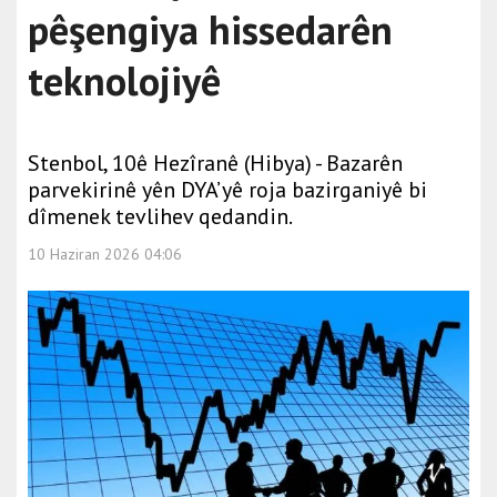
pêşengiya hissedarên
teknolojiyê
Stenbol, 10ê Hezîranê (Hibya) - Bazarên
parvekirinê yên DYA’yê roja bazirganiyê bi
dîmenek tevlihev qedandin.
10 Haziran 2026 04:06