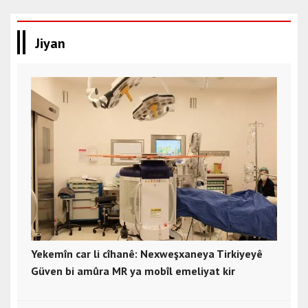
Jiyan
Yekemîn car li cîhanê: Nexweşxaneya Tirkiyeyê
Güven bi amûra MR ya mobîl emeliyat kir