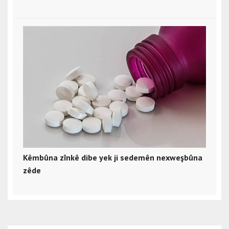
Kêmbûna zînkê dibe yek ji sedemên nexweşbûna
zêde