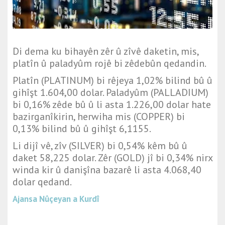
Di dema ku bihayên zêr û zîvê daketin, mis,
platîn û paladyûm rojê bi zêdebûn qedandin.
Platîn (PLATINUM) bi rêjeya 1,02% bilind bû û
gihîşt 1.604,00 dolar. Paladyûm (PALLADIUM)
bi 0,16% zêde bû û li asta 1.226,00 dolar hate
bazirganîkirin, herwiha mis (COPPER) bi
0,13% bilind bû û gihîşt 6,1155.
Li dijî vê, zîv (SILVER) bi 0,54% kêm bû û
daket 58,225 dolar. Zêr (GOLD) jî bi 0,34% nirx
winda kir û danişîna bazarê li asta 4.068,40
dolar qedand.
Ajansa Nûçeyan a Kurdî