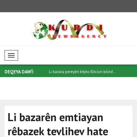
Mobil Menü
DEQEYA DAWÎ:
zîrê Derve yê Îranê Ereqçî r..
Li bazara pereyên krîpto Bitcoin bilind ..
ی سنووردار
بینر..
Li bazarên emtiayan
rêbazek tevlihev hate