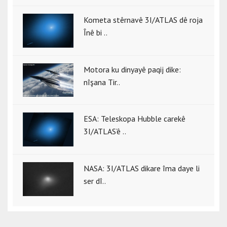
Kometa stêrnavê 3I/ATLAS dê roja
Înê bi ..
Motora ku dinyayê paqij dike:
nîşana Tir..
ESA: Teleskopa Hubble carekê
3I/ATLAS’ê ..
NASA: 3I/ATLAS dikare îma daye li
ser dî..