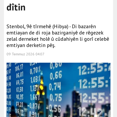
dîtin
Stenbol, 9ê tîrmehê (Hibya) - Di bazarên
emtiayan de di roja bazirganiyê de rêgezek
zelal derneket holê û cûdahiyên li gorî celebê
emtiyan derketin pêş.
09 Temmuz 2026 04:07