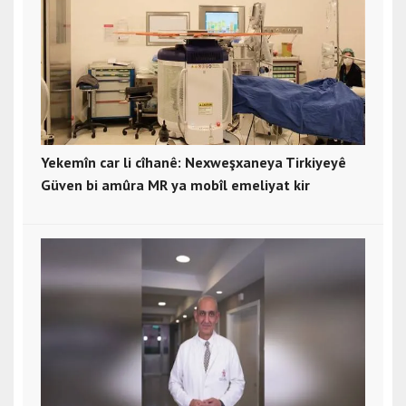
Yekemîn car li cîhanê: Nexweşxaneya Tirkiyeyê
Güven bi amûra MR ya mobîl emeliyat kir