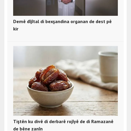
Demê dîjîtal di bexşandina organan de dest pê
kir
Tiştên ku divê di derbarê rojîyê de di Ramazanê
de bêne zanîn