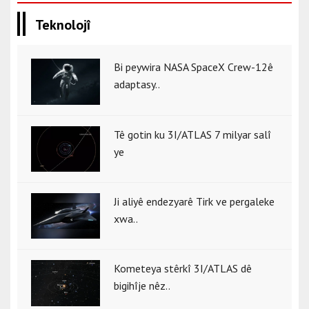
Teknolojî
Bi peywira NASA SpaceX Crew-12ê
adaptasy..
Tê gotin ku 3I/ATLAS 7 milyar salî
ye
Ji aliyê endezyarê Tirk ve pergaleke
xwa..
Kometeya stêrkî 3I/ATLAS dê
bigihîje nêz..