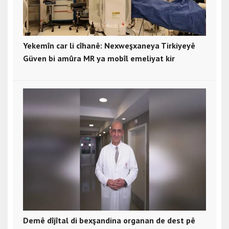
Yekemîn car li cîhanê: Nexweşxaneya Tirkiyeyê
Güven bi amûra MR ya mobîl emeliyat kir
Demê dîjîtal di bexşandina organan de dest pê