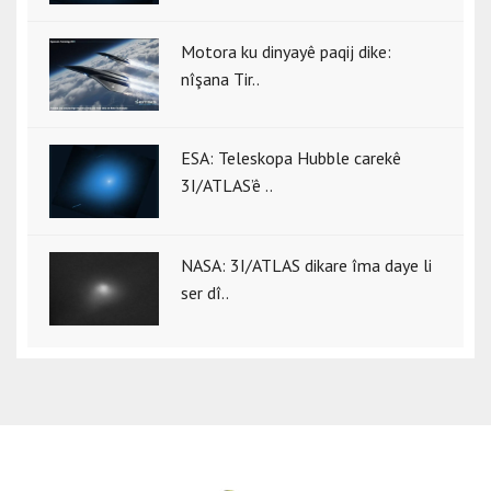
Motora ku dinyayê paqij dike:
nîşana Tir..
ESA: Teleskopa Hubble carekê
3I/ATLAS’ê ..
NASA: 3I/ATLAS dikare îma daye li
ser dî..