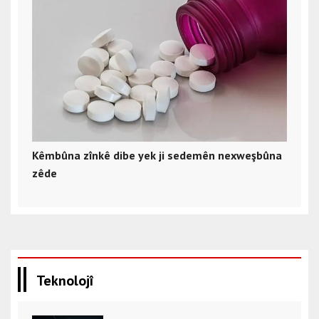
Kêmbûna zînkê dibe yek ji sedemên nexweşbûna
zêde
Teknolojî