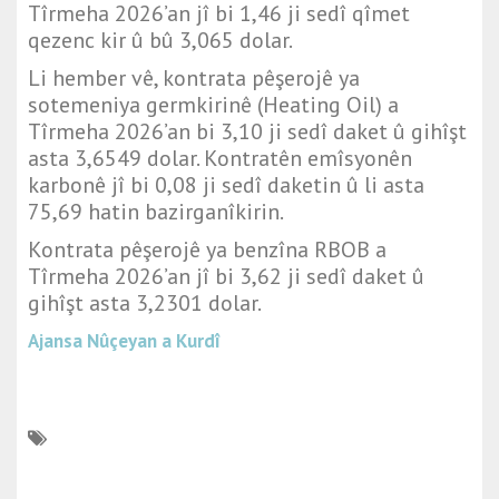
Tîrmeha 2026’an jî bi 1,46 ji sedî qîmet
qezenc kir û bû 3,065 dolar.
Li hember vê, kontrata pêşerojê ya
sotemeniya germkirinê (Heating Oil) a
Tîrmeha 2026’an bi 3,10 ji sedî daket û gihîşt
asta 3,6549 dolar. Kontratên emîsyonên
karbonê jî bi 0,08 ji sedî daketin û li asta
75,69 hatin bazirganîkirin.
Kontrata pêşerojê ya benzîna RBOB a
Tîrmeha 2026’an jî bi 3,62 ji sedî daket û
gihîşt asta 3,2301 dolar.
Ajansa Nûçeyan a Kurdî