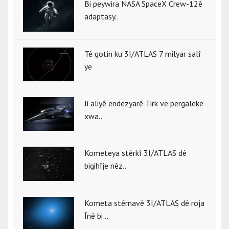
Bi peywira NASA SpaceX Crew-12ê
adaptasy..
Tê gotin ku 3I/ATLAS 7 milyar salî
ye
Ji aliyê endezyarê Tirk ve pergaleke
xwa..
Kometeya stêrkî 3I/ATLAS dê
bigihîje nêz..
Kometa stêrnavê 3I/ATLAS dê roja
Înê bi ..