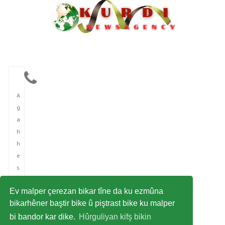
A
g
a
h
h
e
s
î
Ev malper çerezan bikar tîne da ku ezmûna
n
bikarhêner baştir bike û piştrast bike ku malper
î
bi bandor kar dike.
Hûrguliyan kifş bikin