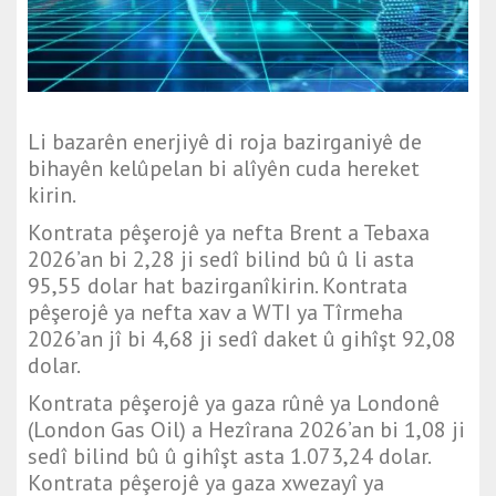
Li bazarên enerjiyê di roja bazirganiyê de
bihayên kelûpelan bi alîyên cuda hereket
kirin.
Kontrata pêşerojê ya nefta Brent a Tebaxa
2026’an bi 2,28 ji sedî bilind bû û li asta
95,55 dolar hat bazirganîkirin. Kontrata
pêşerojê ya nefta xav a WTI ya Tîrmeha
2026’an jî bi 4,68 ji sedî daket û gihîşt 92,08
dolar.
Kontrata pêşerojê ya gaza rûnê ya Londonê
(London Gas Oil) a Hezîrana 2026’an bi 1,08 ji
sedî bilind bû û gihîşt asta 1.073,24 dolar.
Kontrata pêşerojê ya gaza xwezayî ya