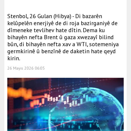
Stenbol, 26 Gulan (Hibya) - Di bazarên
kelûpelên enerjiyê de di roja bazirganiyê de
dîmeneke tevlihev hate dîtin. Dema ku
bihayên nefta Brent û gaza xwezayî bilind
bûn, di bihayên nefta xav a WTI, sotemeniya
germkirinê û benzînê de daketin hate qeyd
kirin.
26 Mayıs 2026 06:05