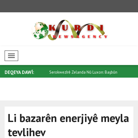
Mobil Menü
DEQEYA DAWÎ:
 nêzîkatiya li ser bingeha c..
Serokwezîrê Zelanda Nû Luxon: Başbûn
Li bazara k
ber..
Li bazarên enerjiyê meyla
tevlihev