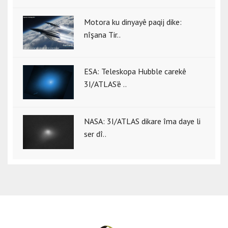
Motora ku dinyayê paqij dike:
nîşana Tir..
ESA: Teleskopa Hubble carekê
3I/ATLAS’ê ..
NASA: 3I/ATLAS dikare îma daye li
ser dî..