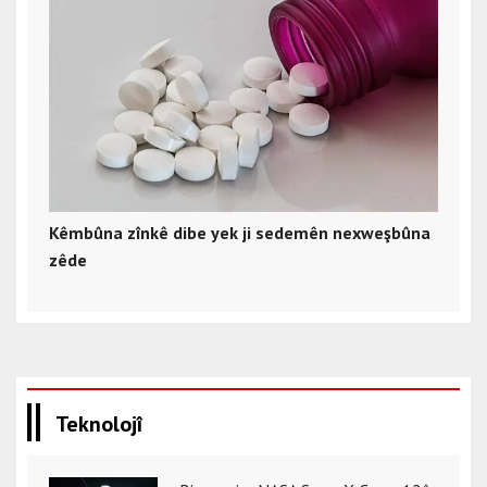
Kêmbûna zînkê dibe yek ji sedemên nexweşbûna
zêde
Teknolojî