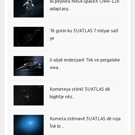
Bi peywira NASA SpaceX Crew-12ê
adaptasy..
Tê gotin ku 3I/ATLAS 7 milyar salî
ye
Ji aliyê endezyarê Tirk ve pergaleke
xwa..
Kometeya stêrkî 3I/ATLAS dê
bigihîje nêz..
Kometa stêrnavê 3I/ATLAS dê roja
Înê bi ..