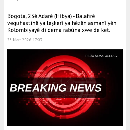
Bogota, 23ê Adarê (Hibya) - Balafirê
veguhastinê ya leşkerî ya hêzên asmanî yên
Kolombiyayê di dema rabûna xwe de ket.
23 Mart 2026 17:03