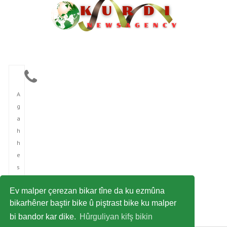
A
g
a
h
h
e
s
î
Ev malper çerezan bikar tîne da ku ezmûna
n
bikarhêner baştir bike û piştrast bike ku malper
î
bi bandor kar dike.
Hûrguliyan kifş bikin