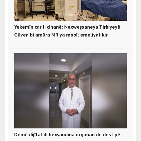
Yekemîn car li cîhanê: Nexweşxaneya Tirkiyeyê
Güven bi amûra MR ya mobîl emeliyat kir
Demê dîjîtal di bexşandina organan de dest pê