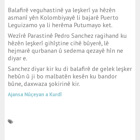
Balafirê veguhastinê ya leşkerî ya hêzên
asmanî yên Kolombiyayê li bajarê Puerto
Leguizamo ya li herêma Putumayo ket.
Wezîrê Parastinê Pedro Sanchez ragihand ku
hêzên leşkerî gihîştine cihê bûyerê, lê
hejmarê qurbanan û sedema qezayê hîn ne
diyar e.
Sanchez diyar kir ku di balafirê de gelek leşker
hebûn û ji bo malbatên kesên ku bandor
bûne, daxwaza şokirinê kir.
Ajansa Nûçeyan a Kurdî