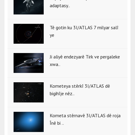
adaptasy..
Tê gotin ku 3I/ATLAS 7 milyar salî
ye
Ji aliyê endezyarê Tirk ve pergaleke
xwa..
Kometeya stêrkî 3I/ATLAS dê
bigihîje nêz..
Kometa stêrnavê 3I/ATLAS dê roja
Înê bi ..