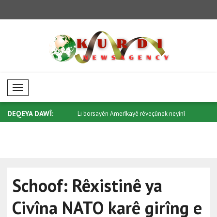
Mobil Menü
DEQEYA DAWÎ:
pereyên biyanî meyla neyînî
Li borsayên Amerîkayê rêveçûnek neyînî
Li bazarên 
h..
Schoof: Rêxistinê ya
Civîna NATO karê girîng e