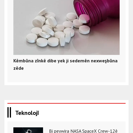
Kêmbûna zînkê dibe yek ji sedemên nexweşbûna
zêde
Teknolojî
Bi peywira NASA SpaceX Crew-12ê