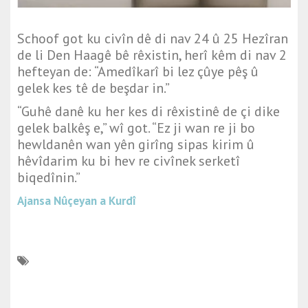
Schoof got ku civîn dê di nav 24 û 25 Hezîran
de li Den Haagê bê rêxistin, herî kêm di nav 2
hefteyan de: “Amedîkarî bi lez çûye pêş û
gelek kes tê de beşdar in.”
“Guhê danê ku her kes di rêxistinê de çi dike
gelek balkêş e,” wî got. “Ez ji wan re ji bo
hewldanên wan yên girîng sipas kirim û
hêvîdarim ku bi hev re civînek serketî
biqedînin.”
Ajansa Nûçeyan a Kurdî