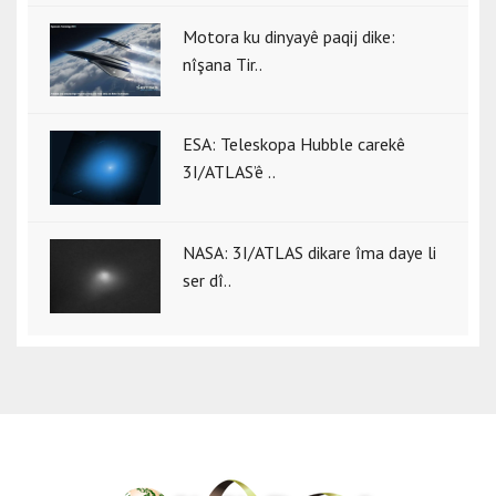
Motora ku dinyayê paqij dike:
nîşana Tir..
ESA: Teleskopa Hubble carekê
3I/ATLAS’ê ..
NASA: 3I/ATLAS dikare îma daye li
ser dî..