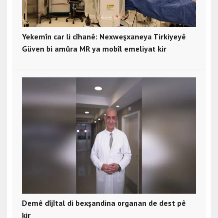
Yekemîn car li cîhanê: Nexweşxaneya Tirkiyeyê
Güven bi amûra MR ya mobîl emeliyat kir
Demê dîjîtal di bexşandina organan de dest pê
kir