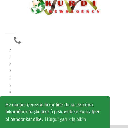
A
g
a
h
h
e
s
î
Ev malper çerezan bikar tîne da ku ezmûna
n
bikarhêner baştir bike û piştrast bike ku malper
î
bi bandor kar dike.
Hûrguliyan kifş bikin