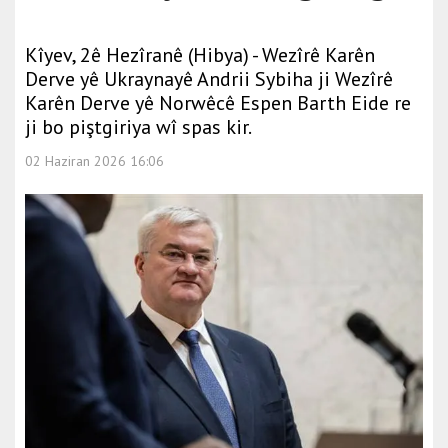
Kîyev, 2ê Hezîranê (Hibya) - Wezîrê Karên
Derve yê Ukraynayê Andrii Sybiha ji Wezîrê
Karên Derve yê Norwêcê Espen Barth Eide re
ji bo piştgiriya wî spas kir.
02 Haziran 2026 16:06