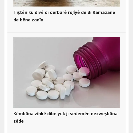
Tiştên ku divê di derbarê rojîyê de di Ramazanê
de bêne zanîn
Kêmbûna zînkê dibe yek ji sedemên nexweşbûna
zêde