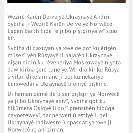
Wezîrê Karên Derve yê Ukraynayê Andrii
Sybiha ji Wezîrê Karên Derve yê Norwêcê
Espen Barth Eide re ji bo piştgiriya wî spas
kir.
Sybiha di daxuyaniya xwe de got ku êrîşên
mûşekî yên Rûsyayê li bajarên Ukraynayê
nîşan didin ku rêveberiya Moskowayê niyeta
dawîkirina şerê tune ye. Wî îdia kir ku Rûsya
sivîlan dike armanc ji ber ku nekarîye
berxwedana Ukraynayê li eniyê bişkîne.
Di heman demê de li ser piştgiriya Norwêcê
ya ji bo Ukraynayê axivî, Sybiha got ku
hikûmeta Osloyê li gorî prensîbên hiqûqa
navneteweyî, dadperwerî û aştiyê li gel
Ukraynayê radiweste û spasdariya xwe ji
Norwêcê re anî ziman.