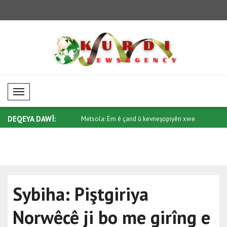
Mobil Menü
DEQEYA DAWÎ:
m ê çand û kevneşopiyên xwe
Ji Çînê bang ji bo Sûdanê: Piştgiriya pe..
Trump ji Se
"Protec..
Sybiha: Piştgiriya
Norwêcê ji bo me girîng e