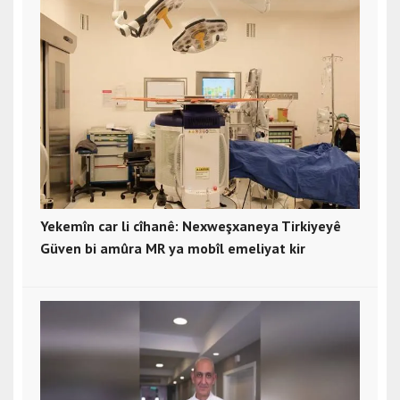
Yekemîn car li cîhanê: Nexweşxaneya Tirkiyeyê
Güven bi amûra MR ya mobîl emeliyat kir