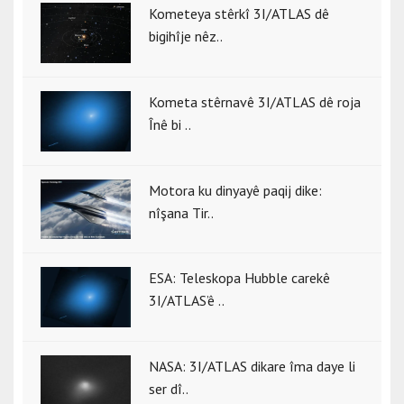
Kometeya stêrkî 3I/ATLAS dê
bigihîje nêz..
Kometa stêrnavê 3I/ATLAS dê roja
Înê bi ..
Motora ku dinyayê paqij dike:
nîşana Tir..
ESA: Teleskopa Hubble carekê
3I/ATLAS’ê ..
NASA: 3I/ATLAS dikare îma daye li
ser dî..