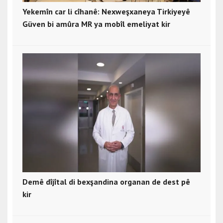
Yekemîn car li cîhanê: Nexweşxaneya Tirkiyeyê
Güven bi amûra MR ya mobîl emeliyat kir
Demê dîjîtal di bexşandina organan de dest pê
kir