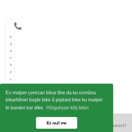
A
g
a
h
h
e
s
î
Ev malper çerezan bikar tîne da ku ezmûna
n
bikarhêner baştir bike û piştrast bike ku malper
î
bi bandor kar dike.
Hûrguliyan kifş bikin
Ez razî me
Copyright © 2023 Ajansa Nûçeyan a Kurdi. Hemû maf parastî