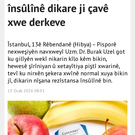
însûlînê dikare ji çavê
xwe derkeve
Îstanbul, 13ê Rêbendanê (Hibya) – Pisporê
nexweşiyên navxweyî Uzm. Dr. Burak Uzel got
ku gilîyên wekî nikarin kîlo kêm bikin,
hewesê şîrîniyan û xetayîtiya piştî xwarinê,
tevî ku nirxên şekera xwînê normal xuya bikin
jî, dikarin nîşana rezîstansa însûlînê bin.
13 Ocak 2026 08:01