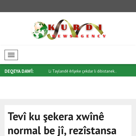
Mobil Menü
DEQEYA DAWÎ:
n Kanada û Benînê de
Li Taylandê êrîşeke çekdar li dibistanek..
Ûkraynayê 
..
Tevî ku şekera xwînê
normal be jî, rezîstansa