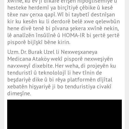
xwînê, ku ev jî dikare êrîşên hîpoglisemiyê û
hesteke herdemî ya birçîtiyê çêbike û kesê
têxe nav çerxa qapî. Wî bi taybetî destnîşan
kir ku kesên ku li derdorê belê xwe qelewbûn
hene divê tenê bi pîvana şekera xwînê nekin,
lê analîzên însûlînê û HOMA-IR bi şertê şertê
pisporê bijîşkî bêne kirin.
Uzm. Dr. Burak Uzel li Nexweşxaneya
Medicana Ataköy wekî pisporê nexweşiyên
navxweyî dixebite. Her weha, di projeyên ku
tenduristî û teknololojî li hev tînin de
beşdariyê dike û bi rêya platformên dîjîtal
xebatên hişyariyê ji bo tenduristiya civakî
dimeşîne.