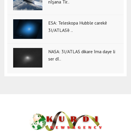
nîşana Tir..
ESA: Teleskopa Hubble carekê
3I/ATLAS’ê ..
NASA: 3I/ATLAS dikare îma daye li
ser dî..