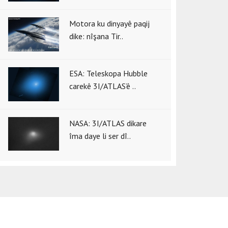
Motora ku dinyayê paqij
dike: nîşana Tir..
ESA: Teleskopa Hubble
carekê 3I/ATLAS’ê ..
NASA: 3I/ATLAS dikare
îma daye li ser dî..