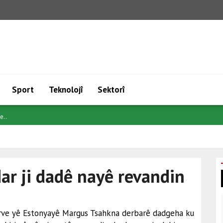
Sport
Teknolojî
Sektorî
tec..
ar ji dadê nayê revandin
Derve yê Estonyayê Margus Tsahkna derbarê dadgeha ku