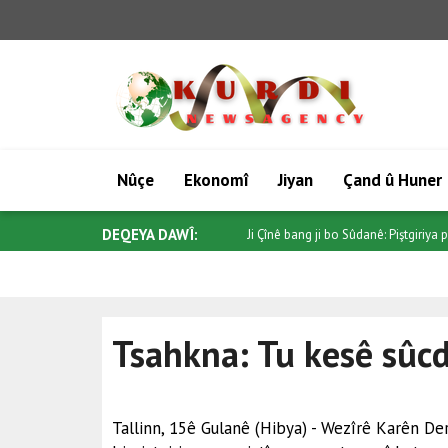
Nûçe
Ekonomî
Jiyan
Çand û Huner
DEQEYA DAWÎ:
Trump ji Senatoyê re bang kir ku "Pro
Tsahkna: Tu kesê sûcd
Tallinn, 15ê Gulanê (Hibya) - Wezîrê Karên 