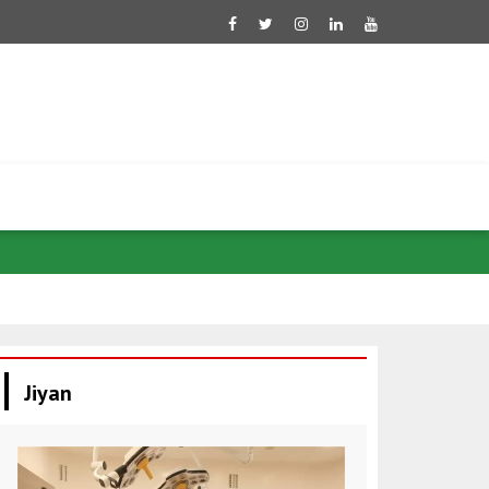
Di têkiliyên
Jiyan