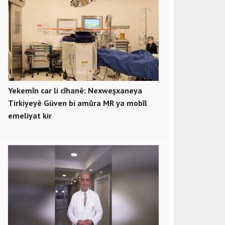
Yekemîn car li cîhanê: Nexweşxaneya
Tirkiyeyê Güven bi amûra MR ya mobîl
emeliyat kir