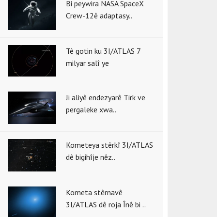
Bi peywira NASA SpaceX
Crew-12ê adaptasy..
Tê gotin ku 3I/ATLAS 7
milyar salî ye
Ji aliyê endezyarê Tirk ve
pergaleke xwa..
Kometeya stêrkî 3I/ATLAS
dê bigihîje nêz..
Kometa stêrnavê
3I/ATLAS dê roja Înê bi ..