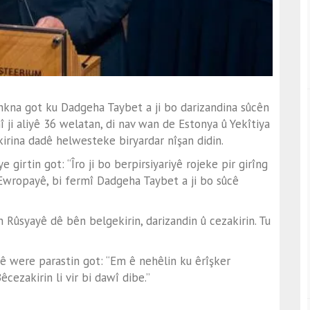
kna got ku Dadgeha Taybet a ji bo darizandina sûcên
mî ji aliyê 36 welatan, di nav wan de Estonya û Yekîtiya
kirina dadê helwesteke biryardar nîşan didin.
e girtin got: “Îro ji bo berpirsiyariyê rojeke pir girîng
 Ewropayê, bi fermî Dadgeha Taybet a ji bo sûcê
Rûsyayê dê bên belgekirin, darizandin û cezakirin. Tu
ê were parastin got: “Em ê nehêlin ku êrîşker
cezakirin li vir bi dawî dibe.”