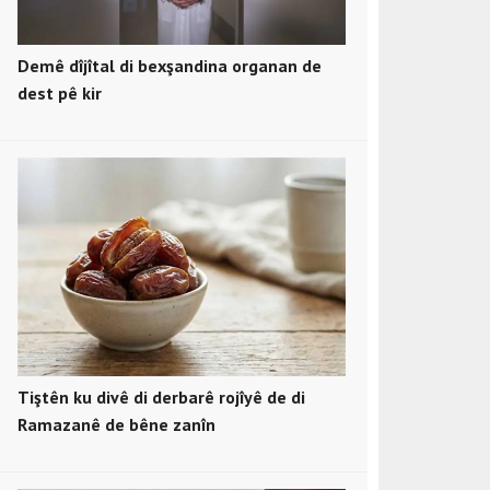
Demê dîjîtal di bexşandina organan de
dest pê kir
Tiştên ku divê di derbarê rojîyê de di
Ramazanê de bêne zanîn