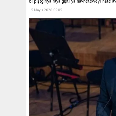
bi piştgiriya raya giştî ya navneteweyî hate a
15 Mayıs 2026 09:05