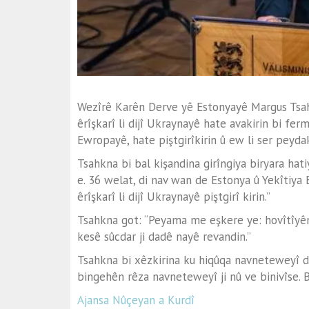
Wezîrê Karên Derve yê Estonyayê Margus Tsah
êrîşkarî li dijî Ukraynayê hate avakirin bi fer
Ewropayê, hate piştgirîkirin û ew li ser peyda
Tsahkna bi bal kişandina girîngiya biryara hatiy
e. 36 welat, di nav wan de Estonya û Yekîtiya
êrîşkarî li dijî Ukraynayê piştgirî kirin.”
Tsahkna got: “Peyama me eşkere ye: hovîtîyên 
kesê sûcdar ji dadê nayê revandin.”
Tsahkna bi xêzkirina ku hiqûqa navneteweyî d
bingehên rêza navneteweyî ji nû ve binivîse. Bê
Ajansa Nûçeyan a Kurdî