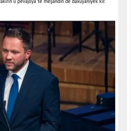
vakirin û pêvajoya tê meşandin de daxuyaniyek kir.