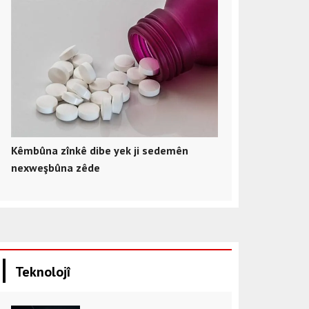
Kêmbûna zînkê dibe yek ji sedemên
nexweşbûna zêde
Teknolojî