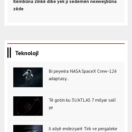
Kêmbûna zînkê dibe yek ji sedemên nexweşbûna
zêde
Teknolojî
Bi peywira NASA SpaceX Crew-12ê
adaptasy..
Tê gotin ku 3I/ATLAS 7 milyar salî
ye
Ji aliyê endezyarê Tirk ve pergaleke