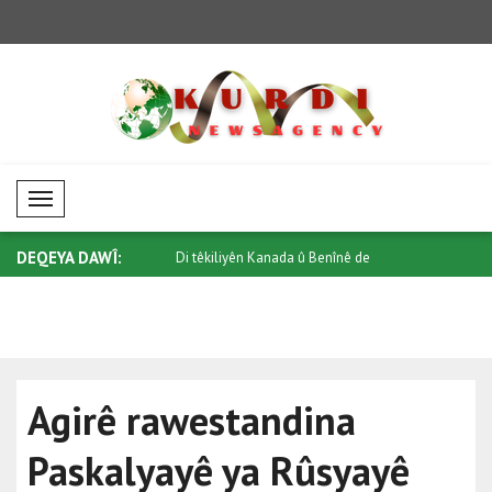
Mobil Menü
DEQEYA DAWÎ:
n Kanada û Benînê de
Li Taylandê êrîşeke çekdar li dibistanek..
Ûkraynayê 
..
Agirê rawestandina
Paskalyayê ya Rûsyayê