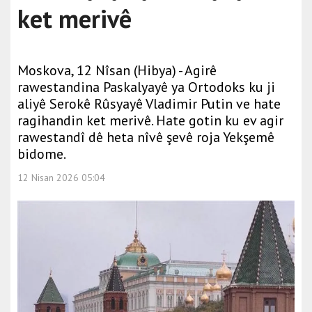
ket merivê
Moskova, 12 Nîsan (Hibya) - Agirê
rawestandina Paskalyayê ya Ortodoks ku ji
aliyê Serokê Rûsyayê Vladimir Putin ve hate
ragihandin ket merivê. Hate gotin ku ev agir
rawestandî dê heta nîvê şevê roja Yekşemê
bidome.
12 Nisan 2026 05:04