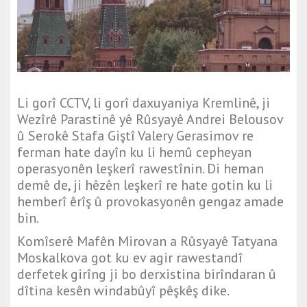
Li gorî CCTV, li gorî daxuyaniya Kremlinê, ji
Wezîrê Parastinê yê Rûsyayê Andrei Belousov
û Serokê Stafa Giştî Valery Gerasimov re
ferman hate dayîn ku li hemû cepheyan
operasyonên leşkerî rawestînin. Di heman
demê de, ji hêzên leşkerî re hate gotin ku li
hemberî êrîş û provokasyonên gengaz amade
bin.
Komîserê Mafên Mirovan a Rûsyayê Tatyana
Moskalkova got ku ev agir rawestandî
derfetek girîng ji bo derxistina birîndaran û
dîtina kesên windabûyî pêşkêş dike.