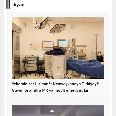
Jiyan
Yekemîn car li cîhanê: Nexweşxaneya Tirkiyeyê
Güven bi amûra MR ya mobîl emeliyat kir