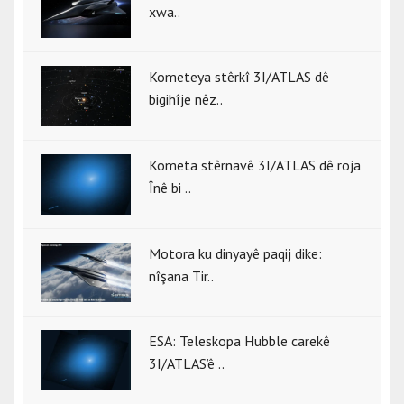
xwa..
Kometeya stêrkî 3I/ATLAS dê
bigihîje nêz..
Kometa stêrnavê 3I/ATLAS dê roja
Înê bi ..
Motora ku dinyayê paqij dike:
nîşana Tir..
ESA: Teleskopa Hubble carekê
3I/ATLAS’ê ..