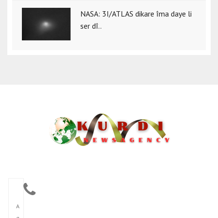
NASA: 3I/ATLAS dikare îma daye li
ser dî..
A
g