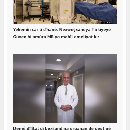
Yekemîn car li cîhanê: Nexweşxaneya Tirkiyeyê
Güven bi amûra MR ya mobîl emeliyat kir
Demê dîjîtal di bexşandina organan de dest pê