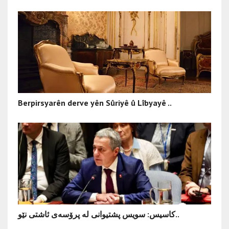
Berpirsyarên derve yên Sûriyê û Lîbyayê ..
کاسیس: سویس پشتیوانی لە پرۆسەی ئاشتی نێو..