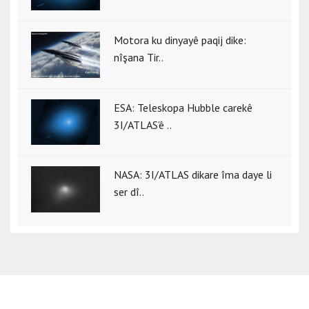
Motora ku dinyayê paqij dike:
nîşana Tir..
ESA: Teleskopa Hubble carekê
3I/ATLAS’ê ..
NASA: 3I/ATLAS dikare îma daye li
ser dî..