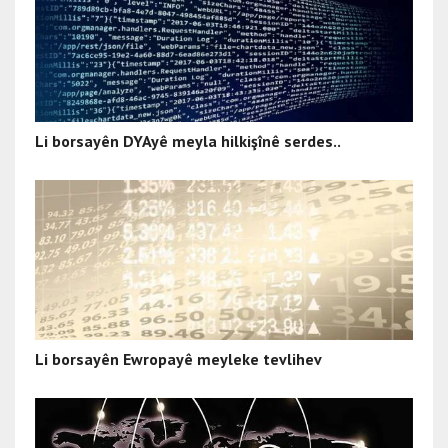
Li borsayên DYAyê meyla hilkişînê serdes..
Li borsayên Ewropayê meyleke tevlihev