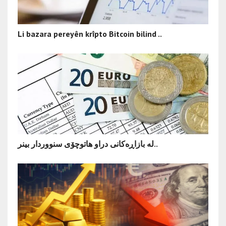
Li bazara pereyên krîpto Bitcoin bilind ..
لە بازاڕەکانی دراو هاتوچۆی سنووردار بینر..