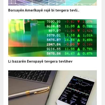
Borsayên Amerîkayê rojê bi tevgera tevli..
Li bazarên Ewropayê tevgera tevlihev