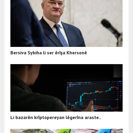
Bersiva Sybiha li ser êrîşa Khersonê
Li bazarên krîptopereyan lêgerîna araste..