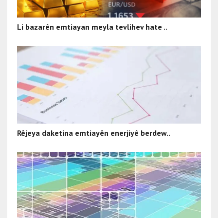
Li bazarên emtiayan meyla tevlihev hate ..
Rêjeya daketina emtiayên enerjiyê berdew..