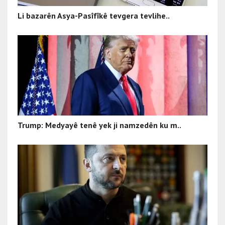
Li bazarên Asya-Pasîfîkê tevgera tevlihe..
Trump: Medyayê tenê yek ji namzedên ku m..