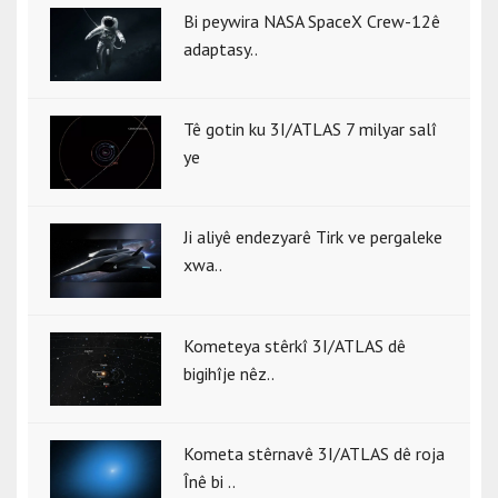
Bi peywira NASA SpaceX Crew-12ê
adaptasy..
Tê gotin ku 3I/ATLAS 7 milyar salî
ye
Ji aliyê endezyarê Tirk ve pergaleke
xwa..
Kometeya stêrkî 3I/ATLAS dê
bigihîje nêz..
Kometa stêrnavê 3I/ATLAS dê roja
Înê bi ..