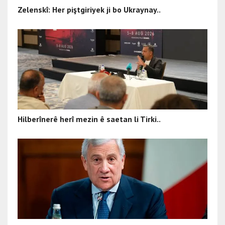
Zelenskî: Her piştgiriyek ji bo Ukraynay..
Hilberînerê herî mezin ê saetan li Tirki..