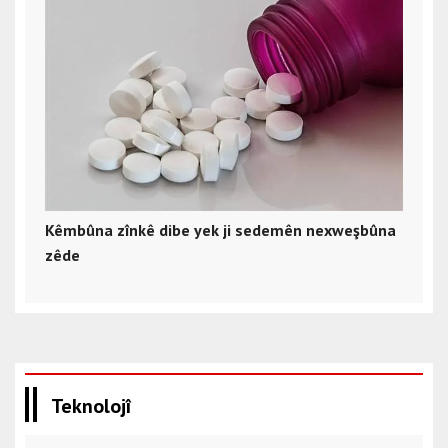
Kêmbûna zînkê dibe yek ji sedemên nexweşbûna
zêde
Teknolojî