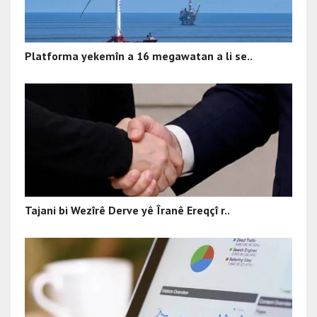
Platforma yekemîn a 16 megawatan a li se..
Tajani bi Wezîrê Derve yê Îranê Ereqçî r..