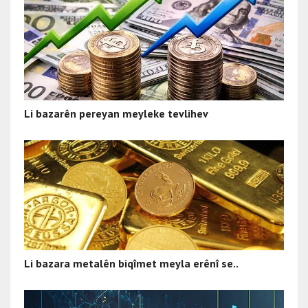
Li bazarên pereyan meyleke tevlihev
Li bazara metalên biqîmet meyla erênî se..