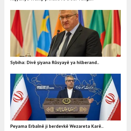
Sybiha: Divê şiyana Rûsyayê ya hilberand..
Peyama Erbaînê ji berdevkê Wezareta Karê..