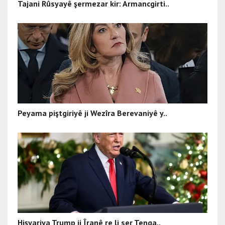
Tajani Rûsyayê şermezar kir: Armancgirti..
Peyama piştgiriyê ji Wezîra Berevaniyê y..
Hişyariya Trump ji Îranê re li ser Tenga..