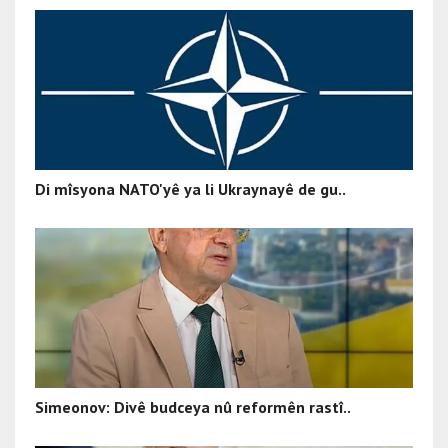
Di mîsyona NATO'yê ya li Ukraynayê de gu..
Simeonov: Divê budceya nû reformên rastî..