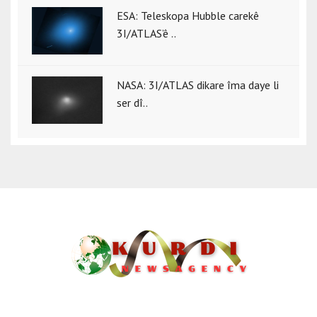
ESA: Teleskopa Hubble carekê
3I/ATLAS’ê ..
NASA: 3I/ATLAS dikare îma daye li
ser dî..