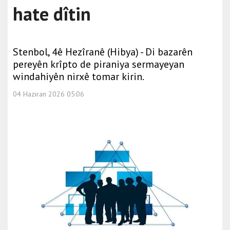
hate dîtin
Stenbol, 4ê Hezîranê (Hibya) - Di bazarên
pereyên krîpto de piraniya sermayeyan
windahiyên nirxê tomar kirin.
04 Haziran 2026 05:06