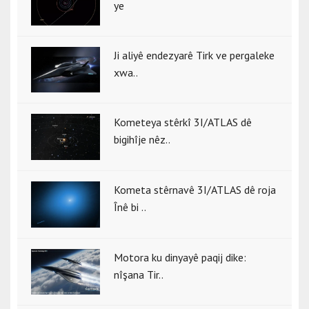
ye
Ji aliyê endezyarê Tirk ve pergaleke
xwa..
Kometeya stêrkî 3I/ATLAS dê
bigihîje nêz..
Kometa stêrnavê 3I/ATLAS dê roja
Înê bi ..
Motora ku dinyayê paqij dike:
nîşana Tir..