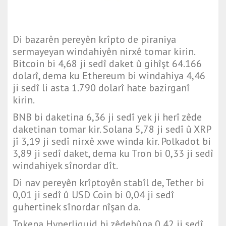
Di bazarên pereyên krîpto de piraniya
sermayeyan windahiyên nirxê tomar kirin.
Bitcoin bi 4,68 ji sedî daket û gihîşt 64.166
dolarî, dema ku Ethereum bi windahiya 4,46
ji sedî li asta 1.790 dolarî hate bazirganî
kirin.
BNB bi daketina 6,36 ji sedî yek ji herî zêde
daketinan tomar kir. Solana 5,78 ji sedî û XRP
jî 3,19 ji sedî nirxê xwe winda kir. Polkadot bi
3,89 ji sedî daket, dema ku Tron bi 0,33 ji sedî
windahiyek sînordar dît.
Di nav pereyên krîptoyên stabîl de, Tether bi
0,01 ji sedî û USD Coin bi 0,04 ji sedî
guhertinek sînordar nîşan da.
Tokena Hyperliquid bi zêdebûna 0,42 ji sedî