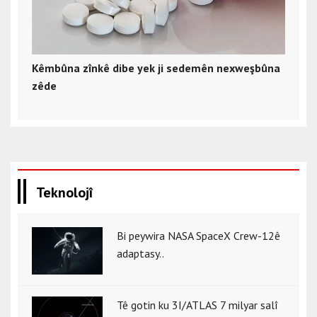
Kêmbûna zînkê dibe yek ji sedemên nexweşbûna
zêde
Teknolojî
Bi peywira NASA SpaceX Crew-12ê
adaptasy..
Tê gotin ku 3I/ATLAS 7 milyar salî