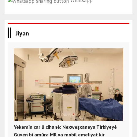
Whatsapp
Jiyan
Yekemîn car li cîhanê: Nexweşxaneya Tirkiyeyê
Güven bi amûra MR ya mobîl emeliyat kir