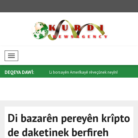
Mobil Menü
DEQEYA DAWÎ:
pereyên biyanî meyla neyînî
Li borsayên Amerîkayê rêveçûnek neyînî
Li bazarên 
h..
Di bazarên pereyên krîpto
de daketinek berfireh