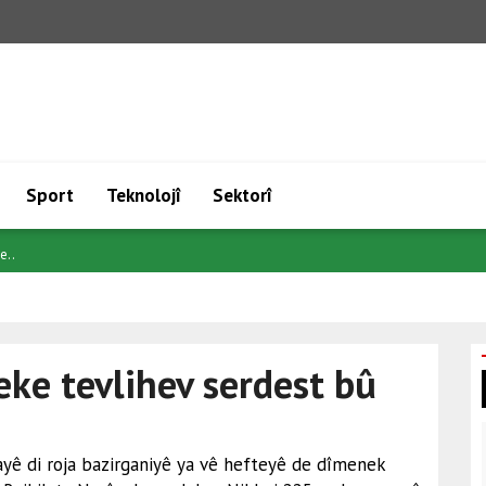
Sport
Teknolojî
Sektorî
tec..
eke tevlihev serdest bû
ayê di roja bazirganiyê ya vê hefteyê de dîmenek