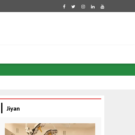
Di têkiliyên
Jiyan