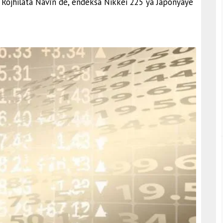
rê Rojhilata Navîn de, endeksa Nikkei 225 ya Japonyayê