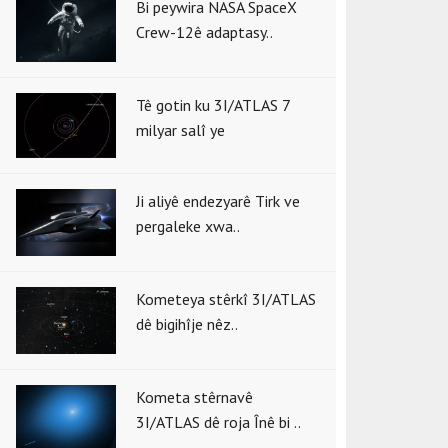
Bi peywira NASA SpaceX
Crew-12ê adaptasy..
Tê gotin ku 3I/ATLAS 7
milyar salî ye
Ji aliyê endezyarê Tirk ve
pergaleke xwa..
Kometeya stêrkî 3I/ATLAS
dê bigihîje nêz..
Kometa stêrnavê
3I/ATLAS dê roja Înê bi ..