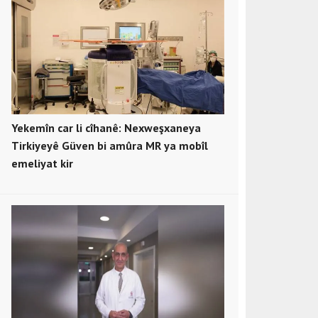
Yekemîn car li cîhanê: Nexweşxaneya
Tirkiyeyê Güven bi amûra MR ya mobîl
emeliyat kir