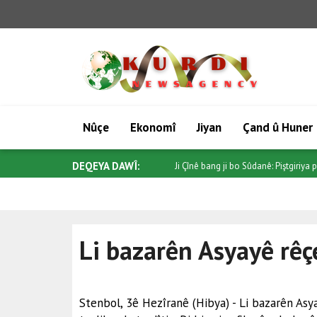
Nûçe
Ekonomî
Jiyan
Çand û Huner
DEQEYA DAWÎ:
Trump ji Senatoyê re bang kir ku "Pro
Li bazarên Asyayê rêç
Stenbol, 3ê Hezîranê (Hibya) - Li bazarên Asy