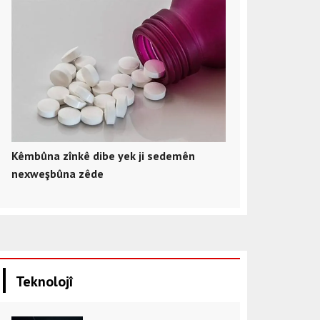
Kêmbûna zînkê dibe yek ji sedemên
nexweşbûna zêde
Teknolojî