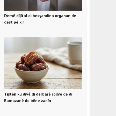
Demê dîjîtal di bexşandina organan de
dest pê kir
Tiştên ku divê di derbarê rojîyê de di
Ramazanê de bêne zanîn