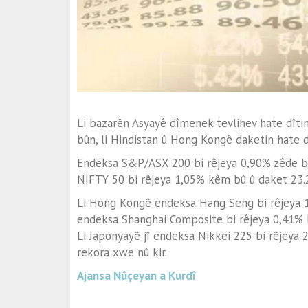
Li bazarên Asyayê dîmenek tevlihev hate dîtin
bûn, li Hindistan û Hong Kongê daketin hate d
Endeksa S&P/ASX 200 bi rêjeya 0,90% zêde bû 
NIFTY 50 bi rêjeya 1,05% kêm bû û daket 23.2
Li Hong Kongê endeksa Hang Seng bi rêjeya 1,
endeksa Shanghai Composite bi rêjeya 0,41% bi
Li Japonyayê jî endeksa Nikkei 225 bi rêjeya 
rekora xwe nû kir.
Ajansa Nûçeyan a Kurdî