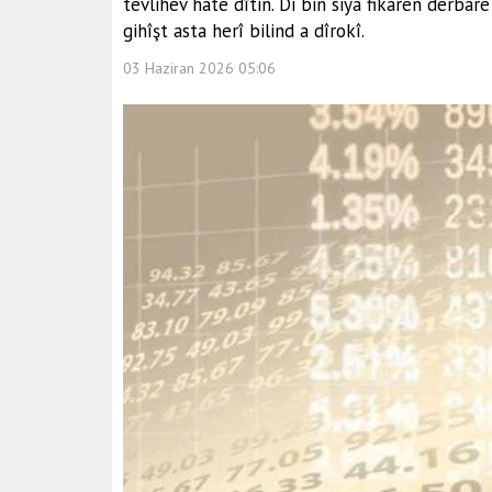
tevlihev hate dîtin. Di bin siya fikarên derba
gihîşt asta herî bilind a dîrokî.
03 Haziran 2026 05:06