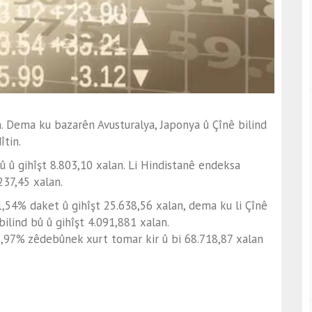
. Dema ku bazarên Avusturalya, Japonya û Çînê bilind
îtin.
û gihîşt 8.803,10 xalan. Li Hindistanê endeksa
37,45 xalan.
54% daket û gihîşt 25.638,56 xalan, dema ku li Çînê
lind bû û gihîşt 4.091,881 xalan.
2,97% zêdebûnek xurt tomar kir û bi 68.718,87 xalan