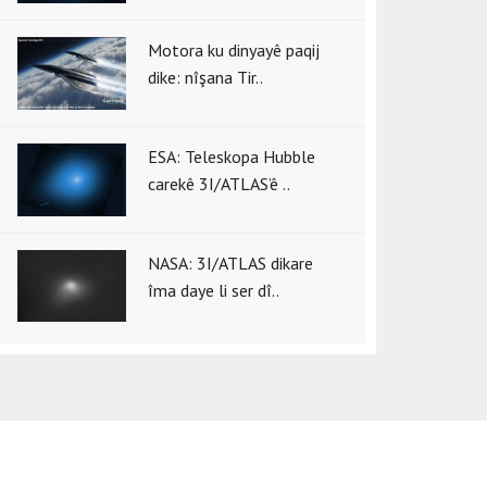
Motora ku dinyayê paqij
dike: nîşana Tir..
ESA: Teleskopa Hubble
carekê 3I/ATLAS’ê ..
NASA: 3I/ATLAS dikare
îma daye li ser dî..