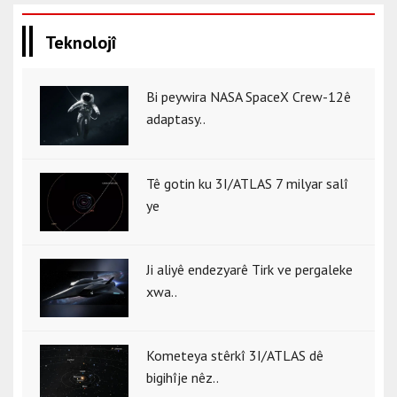
Teknolojî
Bi peywira NASA SpaceX Crew-12ê
adaptasy..
Tê gotin ku 3I/ATLAS 7 milyar salî
ye
Ji aliyê endezyarê Tirk ve pergaleke
xwa..
Kometeya stêrkî 3I/ATLAS dê
bigihîje nêz..