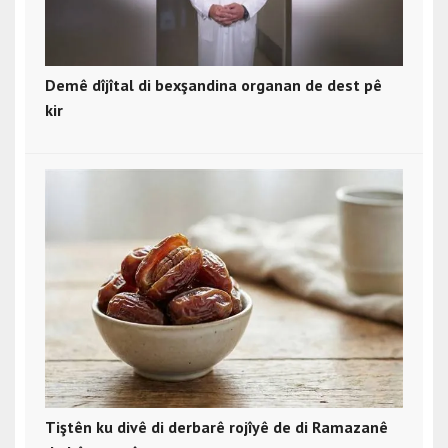
Demê dîjîtal di bexşandina organan de dest pê
kir
Tiştên ku divê di derbarê rojîyê de di Ramazanê