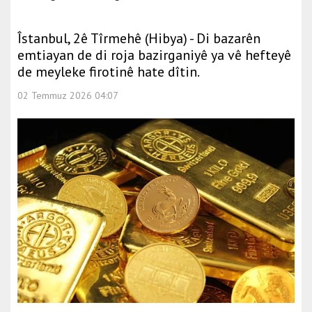
Îstanbul, 2ê Tîrmehê (Hibya) - Di bazarên
emtiayan de di roja bazirganiyê ya vê hefteyê
de meyleke firotinê hate dîtin.
02 Temmuz 2026 04:07