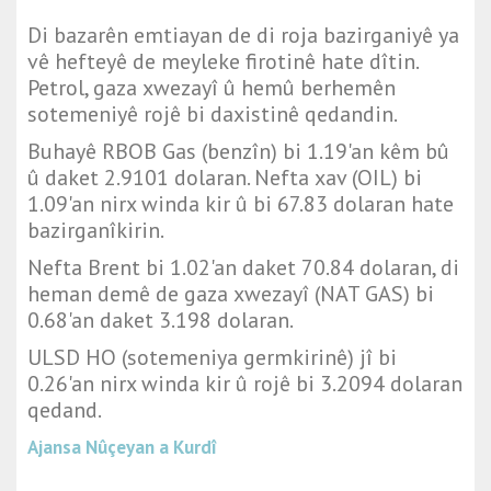
Di bazarên emtiayan de di roja bazirganiyê ya
vê hefteyê de meyleke firotinê hate dîtin.
Petrol, gaza xwezayî û hemû berhemên
sotemeniyê rojê bi daxistinê qedandin.
Buhayê RBOB Gas (benzîn) bi 1.19'an kêm bû
û daket 2.9101 dolaran. Nefta xav (OIL) bi
1.09'an nirx winda kir û bi 67.83 dolaran hate
bazirganîkirin.
Nefta Brent bi 1.02'an daket 70.84 dolaran, di
heman demê de gaza xwezayî (NAT GAS) bi
0.68'an daket 3.198 dolaran.
ULSD HO (sotemeniya germkirinê) jî bi
0.26'an nirx winda kir û rojê bi 3.2094 dolaran
qedand.
Ajansa Nûçeyan a Kurdî