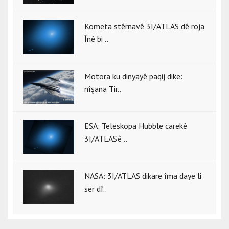
Kometa stêrnavê 3I/ATLAS dê roja
Înê bi ..
Motora ku dinyayê paqij dike:
nîşana Tir..
ESA: Teleskopa Hubble carekê
3I/ATLAS’ê ..
NASA: 3I/ATLAS dikare îma daye li
ser dî..