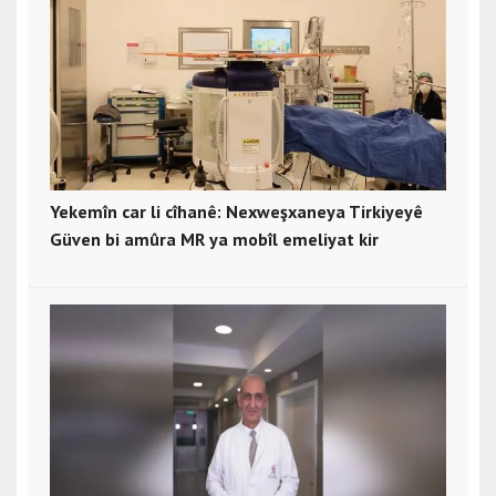
Yekemîn car li cîhanê: Nexweşxaneya Tirkiyeyê
Güven bi amûra MR ya mobîl emeliyat kir