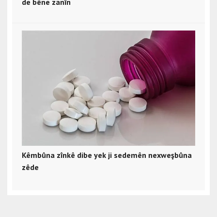
de bêne zanîn
Kêmbûna zînkê dibe yek ji sedemên nexweşbûna
zêde