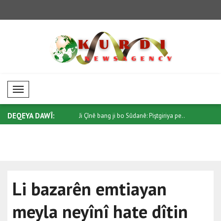
Mobil Menü
DEQEYA DAWÎ:
 ji bo Sûdanê: Piştgiriya pe..
Trump ji Senatoyê re bang kir ku
Di têkiliy
"Protec..
qonaxeke.
Li bazarên emtiayan
meyla neyînî hate dîtin