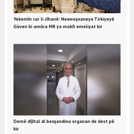
Yekemîn car li cîhanê: Nexweşxaneya Tirkiyeyê
Güven bi amûra MR ya mobîl emeliyat kir
Demê dîjîtal di bexşandina organan de dest pê
kir