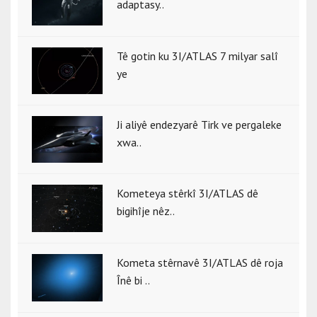
adaptasy..
Tê gotin ku 3I/ATLAS 7 milyar salî
ye
Ji aliyê endezyarê Tirk ve pergaleke
xwa..
Kometeya stêrkî 3I/ATLAS dê
bigihîje nêz..
Kometa stêrnavê 3I/ATLAS dê roja
Înê bi ..