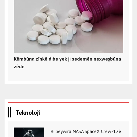
Kêmbûna zînkê dibe yek ji sedemên nexweşbûna
zêde
Teknolojî
Bi peywira NASA SpaceX Crew-12ê