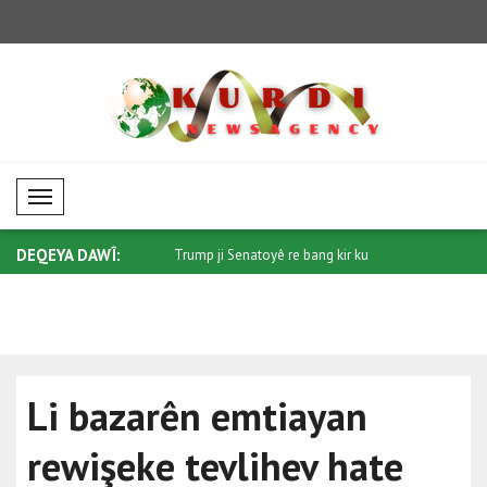
Mobil Menü
DEQEYA DAWÎ:
 ji bo Sûdanê: Piştgiriya pe..
Trump ji Senatoyê re bang kir ku
Di têkiliy
"Protec..
qonaxeke.
Li bazarên emtiayan
rewişeke tevlihev hate