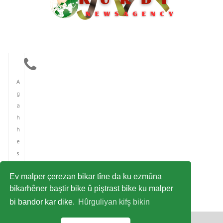
A
g
a
h
h
e
s
î
Ev malper çerezan bikar tîne da ku ezmûna
n
bikarhêner baştir bike û piştrast bike ku malper
î
bi bandor kar dike.
Hûrguliyan kifş bikin