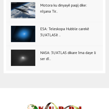
Motora ku dinyayê paqij dike:
nîşana Tir..
ESA: Teleskopa Hubble carekê
3I/ATLAS’ê ..
NASA: 3I/ATLAS dikare îma daye li
ser dî..