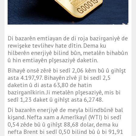
Di bazarên emtiayan de di roja bazirganiyê de
rewişeke tevlihev hate dîtin. Dema ku
hilberên enerjiyê bilind bûn, metalên bihabûn
û hin emtiayên pîşesaziyê daketin.
Bihayê onsê zêrê bi sedî 2,06 kêm bû û gihîşt
asta 4.197,97. Bihayên zîvê jî bi sedî 2,5
daketin û di asta 63,80 de hatin
bazirganîkirin. Ji metalên pîşesaziyê, mis bi
sedî 1,23 daket û gihîşt asta 6,2748.
Di bazarên enerjiyê de meyla bilindbûnê bal
kişand. Nefta xam a Amerîkayî (WTI) bi sedî
0,54 zêde bû û gihîşt 88,68 dolar, dema ku
nefta Brent bi sedî 0,50 bilind bû û bi 91,91