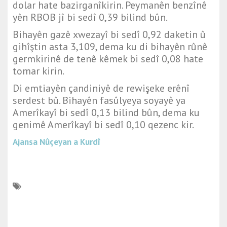
dolar hate bazirganîkirin. Peymanên benzînê
yên RBOB jî bi sedî 0,39 bilind bûn.
Bihayên gazê xwezayî bi sedî 0,92 daketin û
gihîştin asta 3,109, dema ku di bihayên rûnê
germkirinê de tenê kêmek bi sedî 0,08 hate
tomar kirin.
Di emtiayên çandiniyê de rewişeke erênî
serdest bû. Bihayên fasûlyeya soyayê ya
Amerîkayî bi sedî 0,13 bilind bûn, dema ku
genimê Amerîkayî bi sedî 0,10 qezenc kir.
Ajansa Nûçeyan a Kurdî