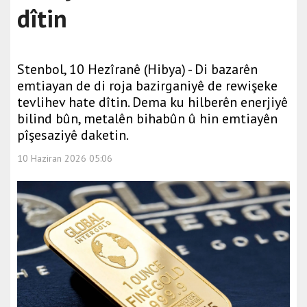
dîtin
Stenbol, 10 Hezîranê (Hibya) - Di bazarên
emtiayan de di roja bazirganiyê de rewişeke
tevlihev hate dîtin. Dema ku hilberên enerjiyê
bilind bûn, metalên bihabûn û hin emtiayên
pîşesaziyê daketin.
10 Haziran 2026 05:06