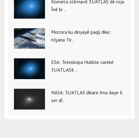
Kometa stêrnavê 3I/ATLAS dê roja
Înê bi ..
Motora ku dinyayê paqij dike:
nîşana Tir..
ESA: Teleskopa Hubble carekê
3I/ATLAS’ê ..
NASA: 3I/ATLAS dikare îma daye li
ser dî..