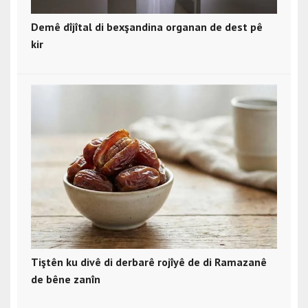
Demê dîjîtal di bexşandina organan de dest pê
kir
Tiştên ku divê di derbarê rojîyê de di Ramazanê
de bêne zanîn