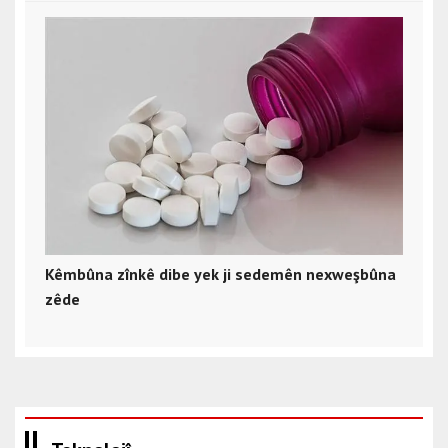
Kêmbûna zînkê dibe yek ji sedemên nexweşbûna
zêde