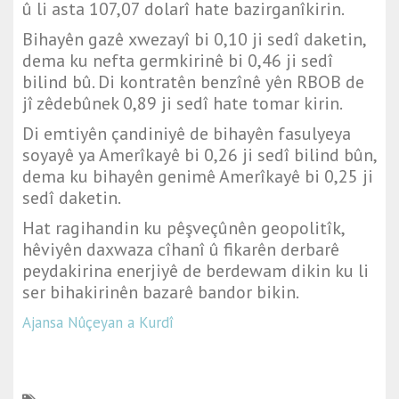
û li asta 107,07 dolarî hate bazirganîkirin.
Bihayên gazê xwezayî bi 0,10 ji sedî daketin,
dema ku nefta germkirinê bi 0,46 ji sedî
bilind bû. Di kontratên benzînê yên RBOB de
jî zêdebûnek 0,89 ji sedî hate tomar kirin.
Di emtiyên çandiniyê de bihayên fasulyeya
soyayê ya Amerîkayê bi 0,26 ji sedî bilind bûn,
dema ku bihayên genimê Amerîkayê bi 0,25 ji
sedî daketin.
Hat ragihandin ku pêşveçûnên geopolitîk,
hêviyên daxwaza cîhanî û fikarên derbarê
peydakirina enerjiyê de berdewam dikin ku li
ser bihakirinên bazarê bandor bikin.
Ajansa Nûçeyan a Kurdî