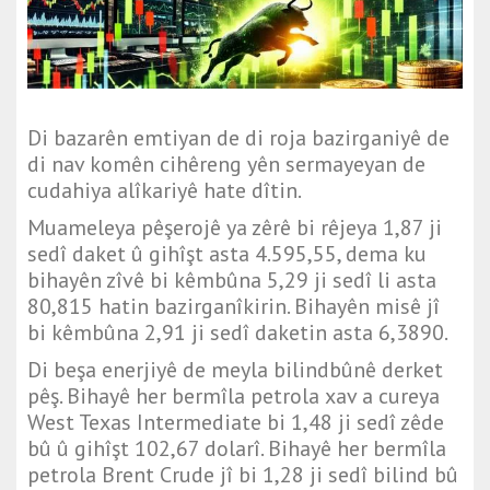
Di bazarên emtiyan de di roja bazirganiyê de
di nav komên cihêreng yên sermayeyan de
cudahiya alîkariyê hate dîtin.
Muameleya pêşerojê ya zêrê bi rêjeya 1,87 ji
sedî daket û gihîşt asta 4.595,55, dema ku
bihayên zîvê bi kêmbûna 5,29 ji sedî li asta
80,815 hatin bazirganîkirin. Bihayên misê jî
bi kêmbûna 2,91 ji sedî daketin asta 6,3890.
Di beşa enerjiyê de meyla bilindbûnê derket
pêş. Bihayê her bermîla petrola xav a cureya
West Texas Intermediate
bi 1,48 ji sedî zêde
bû û gihîşt 102,67 dolarî. Bihayê her bermîla
petrola
Brent Crude
jî bi 1,28 ji sedî bilind bû