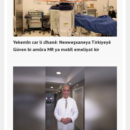
Yekemîn car li cîhanê: Nexweşxaneya Tirkiyeyê
Güven bi amûra MR ya mobîl emeliyat kir