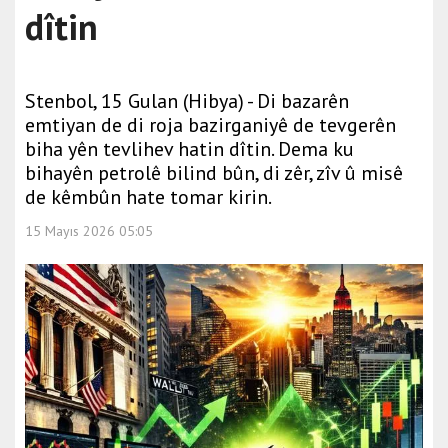
dîtin
Stenbol, 15 Gulan (Hibya) - Di bazarên
emtiyan de di roja bazirganiyê de tevgerên
biha yên tevlihev hatin dîtin. Dema ku
bihayên petrolê bilind bûn, di zêr, zîv û misê
de kêmbûn hate tomar kirin.
15 Mayıs 2026 05:05