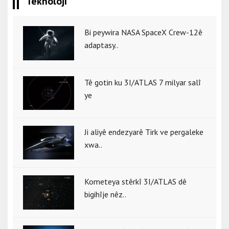
Teknolojî
Bi peywira NASA SpaceX Crew-12ê
adaptasy..
Tê gotin ku 3I/ATLAS 7 milyar salî
ye
Ji aliyê endezyarê Tirk ve pergaleke
xwa..
Kometeya stêrkî 3I/ATLAS dê
bigihîje nêz..