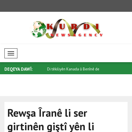
Mobil Menü
DEQEYA DAWÎ:
natoyê re bang kir ku
Di têkiliyên Kanada û Benînê de
Li Taylandê
qonaxeke..
Rewşa Îranê li ser
girtinên giştî yên li