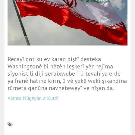
Recayî got ku ev karan piştî desteka
Washingtonê bi hêzên leşkerî yên rejîma
sîyonîst li dijî serbixweberî û tevahîya erdê
ya Îranê hatine kirin, û vê yekê wekî şikandina
rûmeta qanûna navneteweyî ve nîşan da.
Ajansa Nûçeyan a Kurdî