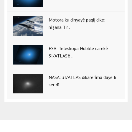
Motora ku dinyayê paqij dike:
nîşana Tir..
ESA: Teleskopa Hubble carekê
3I/ATLAS’ê ..
NASA: 3I/ATLAS dikare îma daye li
ser dî..