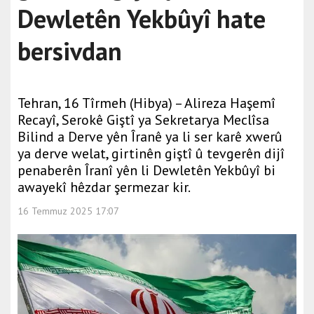
Dewletên Yekbûyî hate
bersivdan
Tehran, 16 Tîrmeh (Hibya) – Alireza Haşemî
Recayî, Serokê Giştî ya Sekretarya Meclîsa
Bilind a Derve yên Îranê ya li ser karê xwerû
ya derve welat, girtinên giştî û tevgerên dijî
penaberên Îranî yên li Dewletên Yekbûyî bi
awayekî hêzdar şermezar kir.
16 Temmuz 2025 17:07