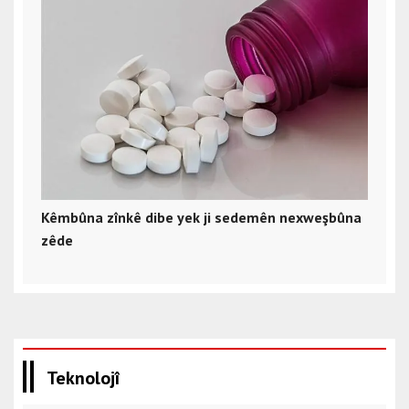
Kêmbûna zînkê dibe yek ji sedemên nexweşbûna
zêde
Teknolojî