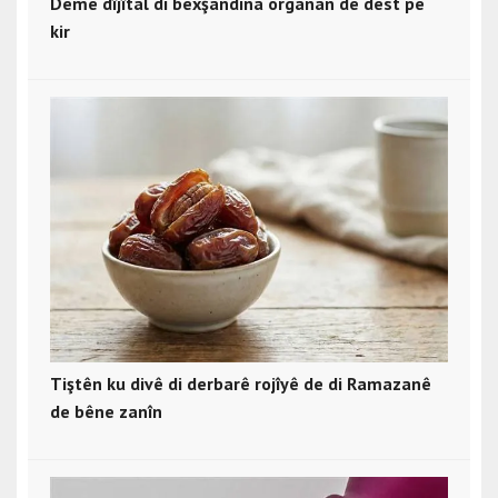
Demê dîjîtal di bexşandina organan de dest pê
kir
Tiştên ku divê di derbarê rojîyê de di Ramazanê
de bêne zanîn