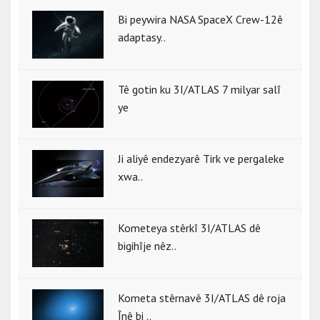
Bi peywira NASA SpaceX Crew-12ê
adaptasy..
Tê gotin ku 3I/ATLAS 7 milyar salî
ye
Ji aliyê endezyarê Tirk ve pergaleke
xwa..
Kometeya stêrkî 3I/ATLAS dê
bigihîje nêz..
Kometa stêrnavê 3I/ATLAS dê roja
Înê bi ..