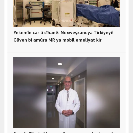
Yekemîn car li cîhanê: Nexweşxaneya Tirkiyeyê
Güven bi amûra MR ya mobîl emeliyat kir