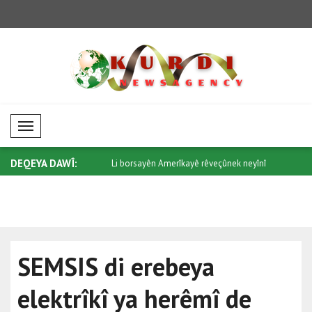
Mobil Menü
DEQEYA DAWÎ:
 Amerîkayê rêveçûnek neyînî
Li bazarên petrolê meyla erênî hate dîti..
Li bazarên
tevl..
SEMSIS di erebeya
elektrîkî ya herêmî de