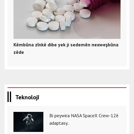
Kêmbûna zînkê dibe yek ji sedemên nexweşbûna
zêde
Teknolojî
Bi peywira NASA SpaceX Crew-12ê
adaptasy..