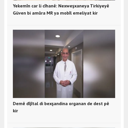
Yekemîn car li cîhanê: Nexweşxaneya Tirkiyeyê
Güven bi amûra MR ya mobîl emeliyat kir
Demê dîjîtal di bexşandina organan de dest pê
kir