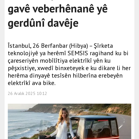
gavê veberhênanê yê
gerdûnî davêje
Îstanbul, 26 Berfanbar (Hibya) – Şîrketa
teknolojiyê ya herêmî SEMSIS ragihand ku bi
çareseriyên mobîlîtiya elektrîkî yên ku
pêşxistiye, xwedî binxeteyek e ku dikare li her
herêma dinyayê tesîsên hilberîna erebeyên
elektrîkî ava bike.
26 Aralık 2025 10:12