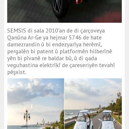
SEMSIS di sala 2010’an de di çarçoveya
Qanûna Ar-Ge ya hejmar 5746 de hate
damezrandin û bi endezyarîya herêmî,
pergalên bi patent û platformên hilberînê
yên bi pîvanê re baldar bû, û di qada
veguhastina elektrîkî de çareseriyên tevahî
pêşxist.