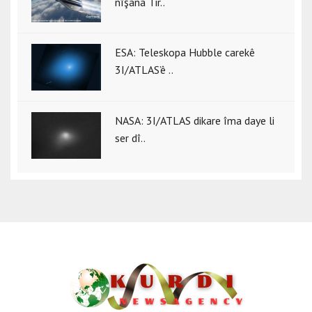
nîşana Tir..
ESA: Teleskopa Hubble carekê
3I/ATLAS’ê ..
NASA: 3I/ATLAS dikare îma daye li
ser dî..