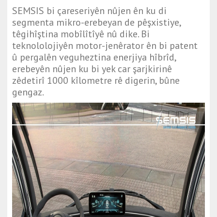
SEMSIS bi çareseriyên nûjen ên ku di
segmenta mikro-erebeyan de pêşxistiye,
têgihîştina mobîlîtîyê nû dike. Bi
teknololojiyên motor-jenêrator ên bi patent
û pergalên veguheztina enerjiya hîbrîd,
erebeyên nûjen ku bi yek car şarjkirinê
zêdetirî 1000 kîlometre rê digerin, bûne
gengaz.