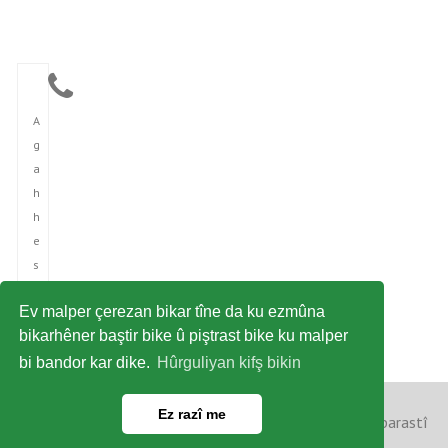
A
g
a
h
h
e
s
î
Ev malper çerezan bikar tîne da ku ezmûna
n
bikarhêner baştir bike û piştrast bike ku malper
î
bi bandor kar dike.
Hûrguliyan kifş bikin
Ez razî me
Copyright © 2023 Ajansa Nûçeyan a Kurdi. Hemû maf parastî
ne. | Power by Hibya