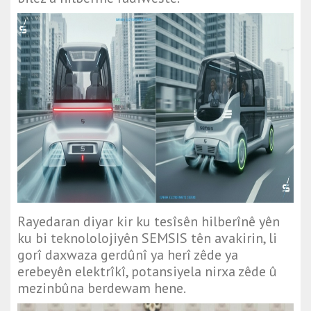
Rayedaran diyar kir ku tesîsên hilberînê yên
ku bi teknololojiyên SEMSIS tên avakirin, li
gorî daxwaza gerdûnî ya herî zêde ya
erebeyên elektrîkî, potansiyela nirxa zêde û
mezinbûna berdewam hene.