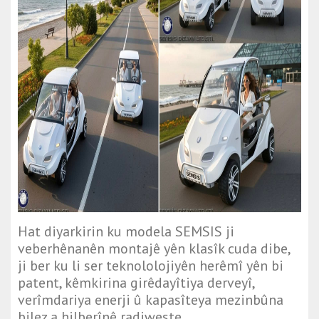
Hat diyarkirin ku modela SEMSIS ji
veberhênanên montajê yên klasîk cuda dibe,
ji ber ku li ser teknololojiyên herêmî yên bi
patent, kêmkirina girêdayîtiya derveyî,
verîmdariya enerji û kapasîteya mezinbûna
bilez a hilberînê radiweste.