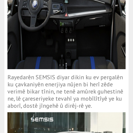
Rayedarên SEMSIS diyar dikin ku ev pergalên
ku çavkaniyên enerjiya nûjen bi herî zêde
verimê bikar tînin, ne tenê amûrek guhestinê
ne, lê çareseriyeke tevahî ya mobîlîtîyê ye ku
aborî, dostê jîngehê û dirêj-rê ye.