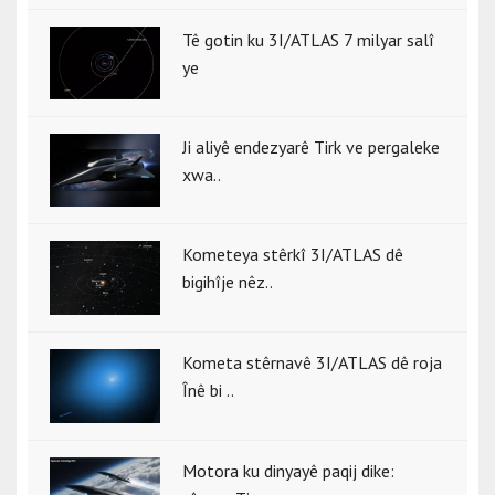
Tê gotin ku 3I/ATLAS 7 milyar salî
ye
Ji aliyê endezyarê Tirk ve pergaleke
xwa..
Kometeya stêrkî 3I/ATLAS dê
bigihîje nêz..
Kometa stêrnavê 3I/ATLAS dê roja
Înê bi ..
Motora ku dinyayê paqij dike: