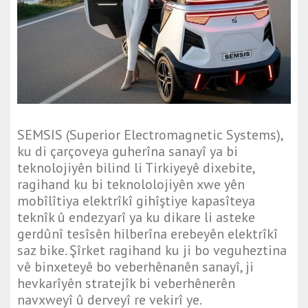
SEMSIS (Superior Electromagnetic Systems),
ku di çarçoveya guherîna sanayî ya bi
teknolojiyên bilind li Tirkiyeyê dixebite,
ragihand ku bi teknololojiyên xwe yên
mobîlîtiya elektrîkî gihîştiye kapasîteya
teknîk û endezyarî ya ku dikare li asteke
gerdûnî tesîsên hilberîna erebeyên elektrîkî
saz bike. Şîrket ragihand ku ji bo veguheztina
vê binxeteyê bo veberhênanên sanayî, ji
hevkarîyên stratejîk bi veberhênerên
navxweyî û derveyî re vekirî ye.