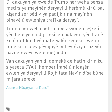
Di daxuyaniya xwe de Trump her weha behsa
metirsiya mayînên deryayî li herêmê kir û bal
kişand ser pêdiviya paqijkirina mayînên
binavê û ewlehiya trafîka deryayî.
Trump her weha behsa operasyonên leşkerî
yên berê yên li dijî tesîsên nukleerî yên Îranê
kir û got ku divê materyalên zêdekirî werin
tune kirin û ev pêvajoyê bi hevrêziya saziyên
navneteweyî were meşandin.
Van daxuyaniyan di demekê de hatin kirin ku
siyaseta DYA li hember Îranê û nîqaşên
ewlehiya deryayî li Rojhilata Navîn dîsa bûne
mijara sereke.
Ajansa Nûçeyan a Kurdî