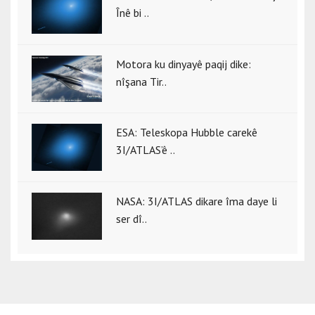
Înê bi ..
Motora ku dinyayê paqij dike:
nîşana Tir..
ESA: Teleskopa Hubble carekê
3I/ATLAS’ê ..
NASA: 3I/ATLAS dikare îma daye li
ser dî..