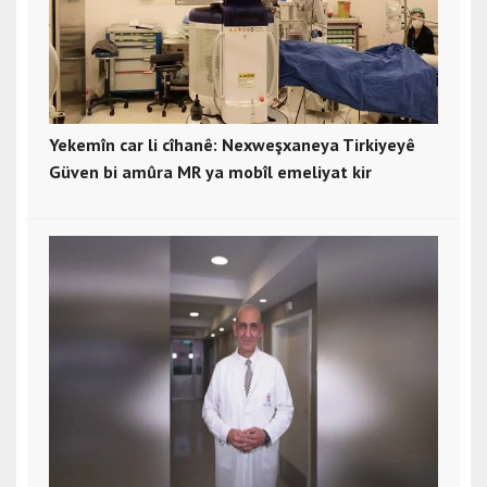
Yekemîn car li cîhanê: Nexweşxaneya Tirkiyeyê
Güven bi amûra MR ya mobîl emeliyat kir