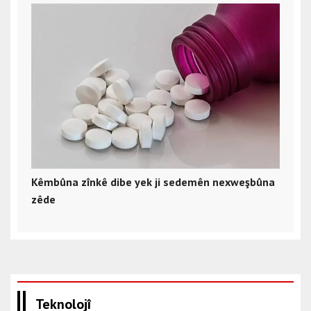
Kêmbûna zînkê dibe yek ji sedemên nexweşbûna
zêde
Teknolojî