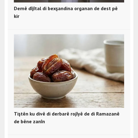
Demê dîjîtal di bexşandina organan de dest pê
kir
Tiştên ku divê di derbarê rojîyê de di Ramazanê
de bêne zanîn