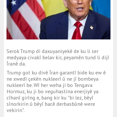
Serok Trump di daxuyaniyekê de ku li ser
medyaya civakî belav kir, peyamên tund li dijî
Îranê da.
Trump got ku divê Îran garantî bide ku ew ê
ne xwedî çekên nukleerî û ne jî bombeya
nukleerî be. Wî her weha ji bo Tengava
Hormuz, ku ji bo veguhastina enerjiyê ya
cîhanî girîng e, bang kir ku "bi lez, bêyî
sînorkirin û bêyî bacê derbasbûnê were
vekirin".