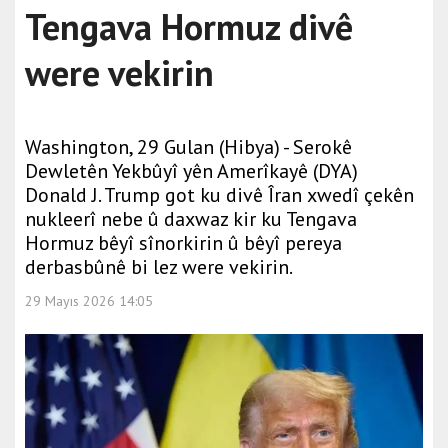
Tengava Hormuz divê
were vekirin
Washington, 29 Gulan (Hibya) - Serokê
Dewletên Yekbûyî yên Amerîkayê (DYA)
Donald J. Trump got ku divê Îran xwedî çekên
nukleerî nebe û daxwaz kir ku Tengava
Hormuz bêyî sînorkirin û bêyî pereya
derbasbûnê bi lez were vekirin.
29 Mayıs 2026 14:05