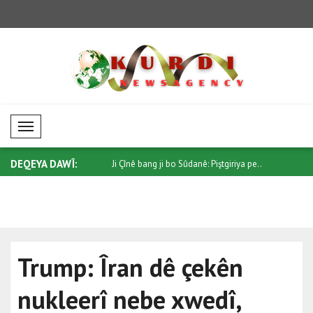
Mobil Menü
DEQEYA DAWÎ:
 ji bo Sûdanê: Piştgiriya pe..
Trump ji Senatoyê re bang kir ku
Di têkiliy
"Protec..
qonaxeke.
Trump: Îran dê çekên
nukleerî nebe xwedî,