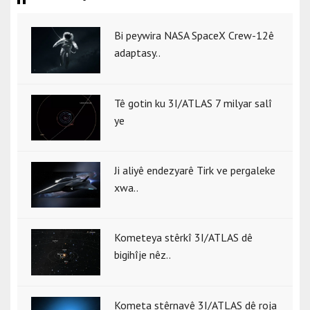
Bi peywira NASA SpaceX Crew-12ê
adaptasy..
Tê gotin ku 3I/ATLAS 7 milyar salî
ye
Ji aliyê endezyarê Tirk ve pergaleke
xwa..
Kometeya stêrkî 3I/ATLAS dê
bigihîje nêz..
Kometa stêrnavê 3I/ATLAS dê roja