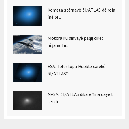
Kometa stêrnavê 3I/ATLAS dê roja
Înê bi ..
Motora ku dinyayê paqij dike:
nîşana Tir..
ESA: Teleskopa Hubble carekê
3I/ATLAS’ê ..
NASA: 3I/ATLAS dikare îma daye li
ser dî..