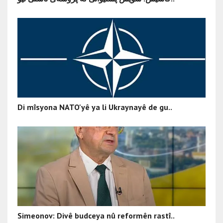
Di mîsyona NATO'yê ya li Ukraynayê de gu..
Simeonov: Divê budceya nû reformên rastî..