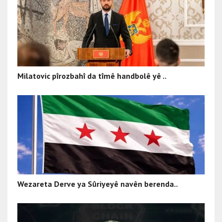
Milatovic pîrozbahî da tîmê handbolê yê ..
Wezareta Derve ya Sûriyeyê navên berenda..