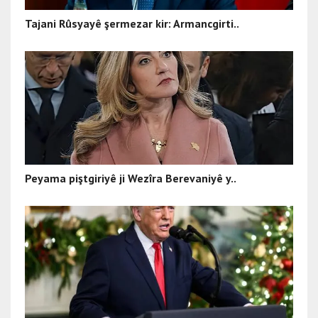
Tajani Rûsyayê şermezar kir: Armancgirti..
Peyama piştgiriyê ji Wezîra Berevaniyê y..