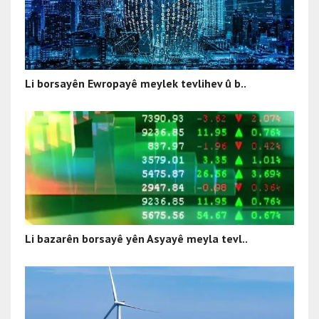
Li borsayên Ewropayê meylek tevlihev û b..
Li bazarên borsayê yên Asyayê meyla tevl..