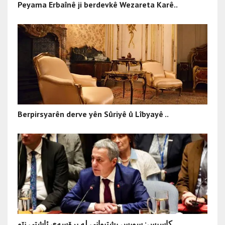
Peyama Erbaînê ji berdevkê Wezareta Karê..
Berpirsyarên derve yên Sûriyê û Lîbyayê ..
کاسیس: سویس پشتیوانی لە پرۆسەی ئاشتی نێو..