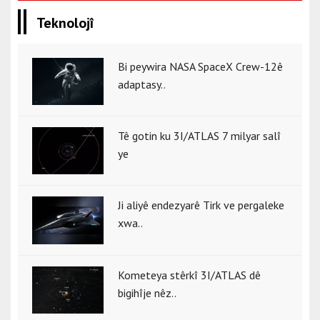
Teknolojî
Bi peywira NASA SpaceX Crew-12ê
adaptasy..
Tê gotin ku 3I/ATLAS 7 milyar salî
ye
Ji aliyê endezyarê Tirk ve pergaleke
xwa..
Kometeya stêrkî 3I/ATLAS dê
bigihîje nêz..