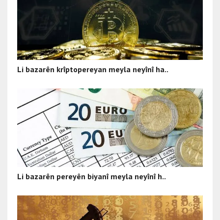
Li bazarên krîptopereyan meyla neyînî ha..
Li bazarên pereyên biyanî meyla neyînî h..