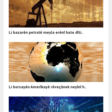
Li bazarên petrolê meyla erênî hate dîti..
Li borsayên Amerîkayê rêveçûnek neyînî h..