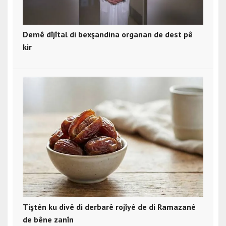
Demê dîjîtal di bexşandina organan de dest pê
kir
Tiştên ku divê di derbarê rojîyê de di Ramazanê
de bêne zanîn