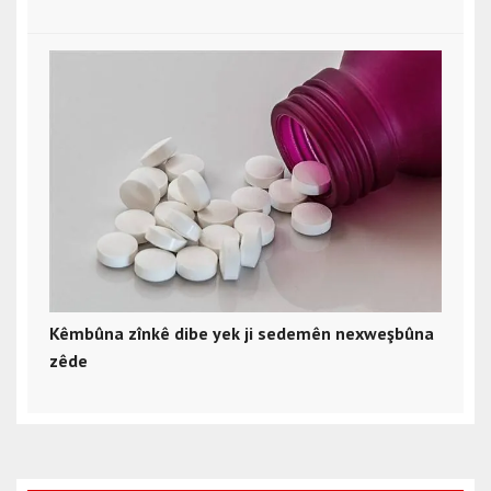
Kêmbûna zînkê dibe yek ji sedemên nexweşbûna
zêde