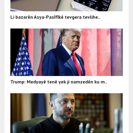
Li bazarên Asya-Pasîfîkê tevgera tevlihe..
Trump: Medyayê tenê yek ji namzedên ku m..