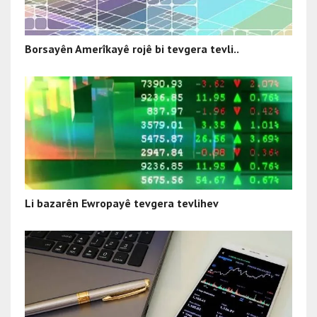
Borsayên Amerîkayê rojê bi tevgera tevli..
Li bazarên Ewropayê tevgera tevlihev