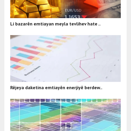
Li bazarên emtiayan meyla tevlihev hate ..
Rêjeya daketina emtiayên enerjiyê berdew..