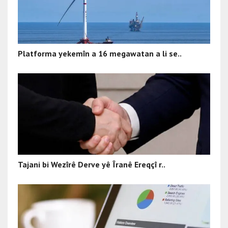
Platforma yekemîn a 16 megawatan a li se..
Tajani bi Wezîrê Derve yê Îranê Ereqçî r..