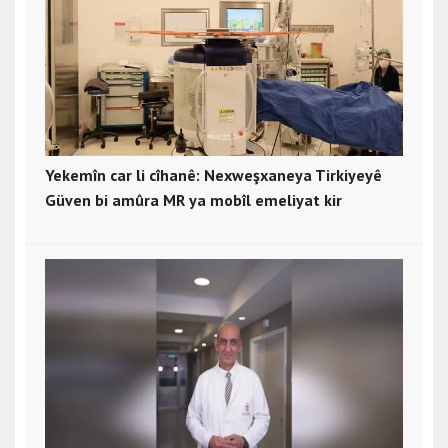
Yekemîn car li cîhanê: Nexweşxaneya Tirkiyeyê
Güven bi amûra MR ya mobîl emeliyat kir