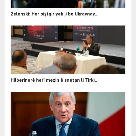
Zelenskî: Her piştgiriyek ji bo Ukraynay..
Hilberînerê herî mezin ê saetan li Tirki..