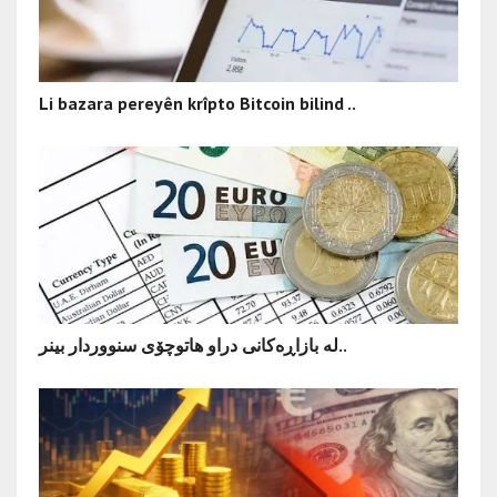
Li bazara pereyên krîpto Bitcoin bilind ..
لە بازاڕەکانی دراو هاتوچۆی سنووردار بینر..