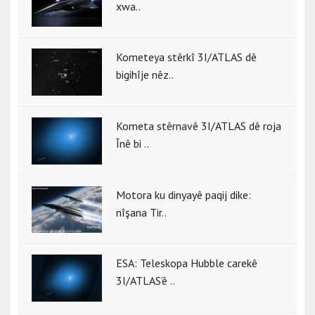
xwa..
Kometeya stêrkî 3I/ATLAS dê
bigihîje nêz..
Kometa stêrnavê 3I/ATLAS dê roja
Înê bi ..
Motora ku dinyayê paqij dike:
nîşana Tir..
ESA: Teleskopa Hubble carekê
3I/ATLAS’ê ..