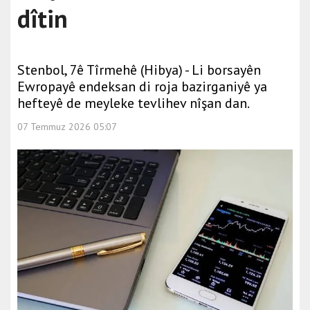
dîtin
Stenbol, 7ê Tîrmehê (Hibya) - Li borsayên
Ewropayê endeksan di roja bazirganiyê ya
hefteyê de meyleke tevlihev nîşan dan.
07 Temmuz 2026 05:07