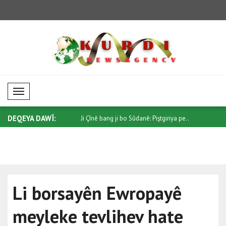
Mobil Menü
DEQEYA DAWÎ:
 ji bo Sûdanê: Piştgiriya pe..
Trump ji Senatoyê re bang kir ku
Di têkiliy
"Protec..
qonaxeke.
Li borsayên Ewropayê
meyleke tevlihev hate