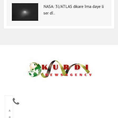
NASA: 3I/ATLAS dikare îma daye li
ser dî..
A
g