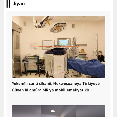
Jiyan
Yekemîn car li cîhanê: Nexweşxaneya Tirkiyeyê
Güven bi amûra MR ya mobîl emeliyat kir