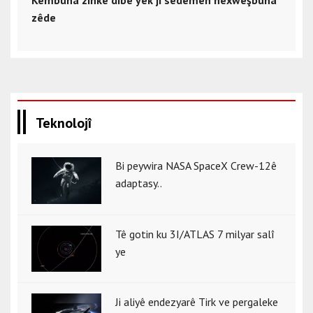
Kêmbûna zînkê dibe yek ji sedemên nexweşbûna
zêde
Teknolojî
Bi peywira NASA SpaceX Crew-12ê
adaptasy..
Tê gotin ku 3I/ATLAS 7 milyar salî
ye
Ji aliyê endezyarê Tirk ve pergaleke