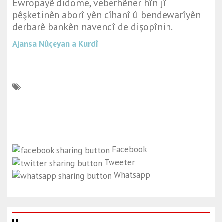
Ewropayê didome, veberhêner hîn jî
pêşketinên aborî yên cîhanî û bendewarîyên
derbarê bankên navendî de dişopînin.
Ajansa Nûçeyan a Kurdî
Facebook
Tweeter
Whatsapp