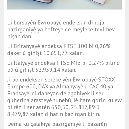
Li borsayên Ewropayê endeksan di roja
bazirganiyê ya hefteyê de meyleke tevlihev
nîşan dan.
Li Brîtanyayê endeksa FTSE 100 bi 0,26%
daket û gihîşt 10.651,77 xalan.
Li Îtalyayê endeksa FTSE MIB bi 0,27% bilind
bû û gihîşt 52.959,14 xalan.
Ji bo endeksên sereke yên Ewropayê STOXX
Europe 600, DAX ya Almanyayê û CAC 40 ya
Fransayê, di daneyan de agahiyek li ser
guherîna arasteyê tunebû, lê hate gotin ku ew
bi rêz li ser astên 650,50, 25.817,89 û
8.479,87 xalan dihatin bazirgan kirin.
Dema ku çalakiya bazirganiyê li bazarên