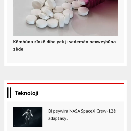
Kêmbûna zînkê dibe yek ji sedemên nexweşbûna
zêde
Teknolojî
Bi peywira NASA SpaceX Crew-12ê
adaptasy..