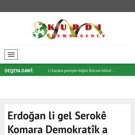
Mobil Menü
DEQEYA DAWÎ:
zîrê Derve yê Îranê Ereqçî r..
Li bazara pereyên krîpto Bitcoin bilind ..
ی سنووردار
بینر..
Erdoğan li gel Serokê
Komara Demokratîk a