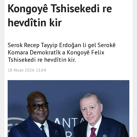
Kongoyê Tshisekedi re
hevdîtin kir
Serok Recep Tayyip Erdoğan li gel Serokê
Komara Demokratîk a Kongoyê Felix
Tshisekedi re hevdîtin kir.
18 Nisan 2026 11:04