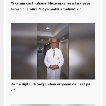
Yekemîn car li cîhanê: Nexweşxaneya Tirkiyeyê
Güven bi amûra MR ya mobîl emeliyat kir
Demê dîjîtal di bexşandina organan de dest pê
kir