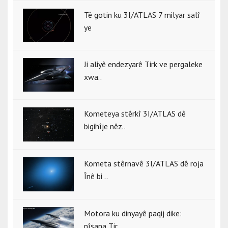
Tê gotin ku 3I/ATLAS 7 milyar salî
ye
Ji aliyê endezyarê Tirk ve pergaleke
xwa..
Kometeya stêrkî 3I/ATLAS dê
bigihîje nêz..
Kometa stêrnavê 3I/ATLAS dê roja
Înê bi ..
Motora ku dinyayê paqij dike:
nîşana Tir..