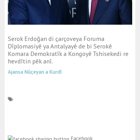
Serok Erdoğan di çarçoveya Foruma
Dîplomasiyê ya Antalyayê de bi Serokê
Komara Demokratîk a Kongoyê Tshisekedi re
hevdîtin pêk anî.
Ajansa Nûçeyan a Kurdî
Facebook