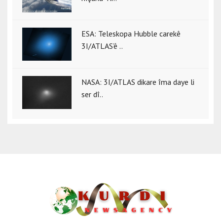
ESA: Teleskopa Hubble carekê
3I/ATLAS’ê ..
NASA: 3I/ATLAS dikare îma daye li
ser dî..