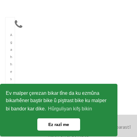
A
g
a
h
h
e
s
î
Ev malper çerezan bikar tîne da ku ezmûna
n
bikarhêner baştir bike û piştrast bike ku malper
î
bi bandor kar dike.
Hûrguliyan kifş bikin
Ez razî me
Copyright © 2023 Ajansa Nûçeyan a Kurdi. Hemû maf parastî
ne. | Power by Hibya