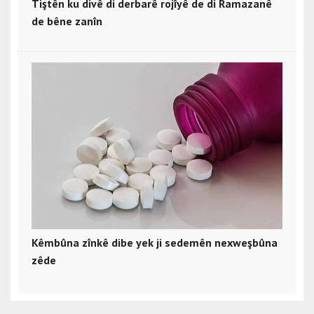
Tiştên ku divê di derbarê rojîyê de di Ramazanê
de bêne zanîn
Kêmbûna zînkê dibe yek ji sedemên nexweşbûna
zêde