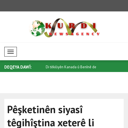
Mobil Menü
DEQEYA DAWÎ:
n Kanada û Benînê de
Li Taylandê êrîşeke çekdar li dibistanek..
Ûkraynayê 
..
Pêşketinên siyasî
têgihîştina xeterê li