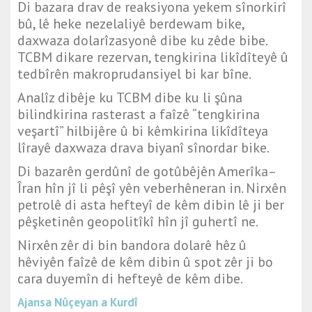
Di bazara drav de reaksiyona yekem sînorkirî
bû, lê heke nezelaliyê berdewam bike,
daxwaza dolarîzasyonê dibe ku zêde bibe.
TCBM dikare rezervan, tengkirina likîdîteyê û
tedbîrên makroprudansiyel bi kar bîne.
Analîz dibêje ku TCBM dibe ku li şûna
bilindkirina rasterast a faîzê “tengkirina
veşartî” hilbijêre û bi kêmkirina likîdîteya
lîrayê daxwaza drava biyanî sînordar bike.
Di bazarên gerdûnî de gotûbêjên Amerîka–
Îran hîn jî li pêşî yên veberhêneran in. Nirxên
petrolê di asta hefteyî de kêm dibin lê ji ber
pêşketinên geopolitîkî hîn jî guhertî ne.
Nirxên zêr di bin bandora dolarê hêz û
hêviyên faîzê de kêm dibin û spot zêr ji bo
cara duyemîn di hefteyê de kêm dibe.
Ajansa Nûçeyan a Kurdî