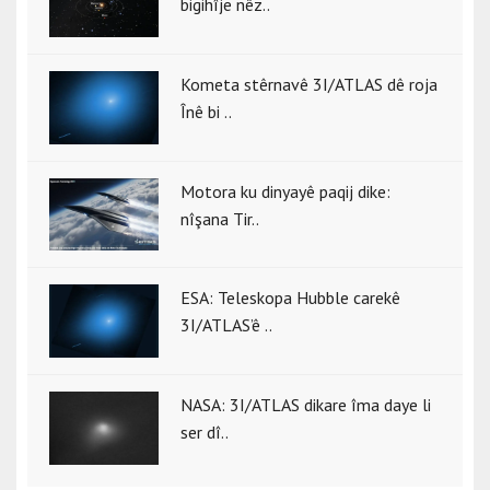
bigihîje nêz..
Kometa stêrnavê 3I/ATLAS dê roja
Înê bi ..
Motora ku dinyayê paqij dike:
nîşana Tir..
ESA: Teleskopa Hubble carekê
3I/ATLAS’ê ..
NASA: 3I/ATLAS dikare îma daye li
ser dî..