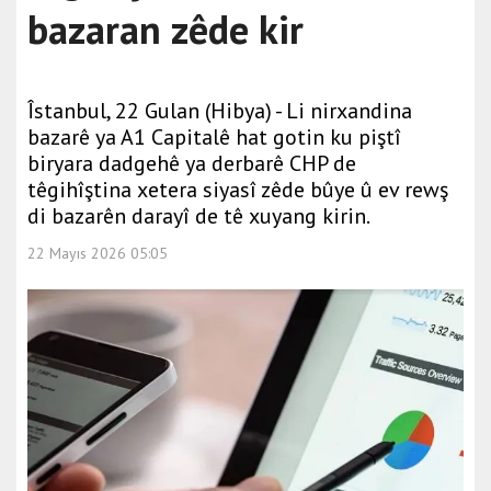
bazaran zêde kir
Îstanbul, 22 Gulan (Hibya) - Li nirxandina
bazarê ya A1 Capitalê hat gotin ku piştî
biryara dadgehê ya derbarê CHP de
têgihîştina xetera siyasî zêde bûye û ev rewş
di bazarên darayî de tê xuyang kirin.
22 Mayıs 2026 05:05