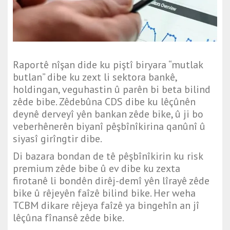
Raportê nîşan dide ku piştî biryara “mutlak
butlan” dibe ku zext li sektora bankê,
holdingan, veguhastin û parên bi beta bilind
zêde bibe. Zêdebûna CDS dibe ku lêçûnên
deynê derveyî yên bankan zêde bike, û ji bo
veberhênerên biyanî pêşbînîkirina qanûnî û
siyasî girîngtir dibe.
Di bazara bondan de tê pêşbînîkirin ku risk
premium zêde bibe û ev dibe ku zexta
firotanê li bondên dirêj-demî yên lîrayê zêde
bike û rêjeyên faîzê bilind bike. Her weha
TCBM dikare rêjeya faîzê ya bingehîn an jî
lêçûna fînansê zêde bike.