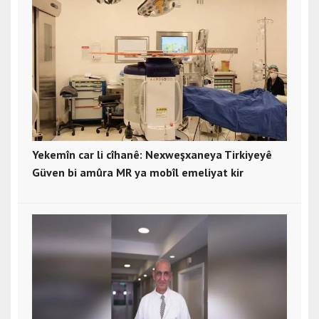
Yekemîn car li cîhanê: Nexweşxaneya Tirkiyeyê
Güven bi amûra MR ya mobîl emeliyat kir