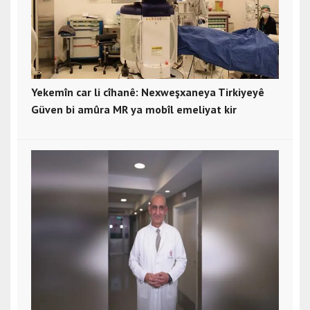
Yekemîn car li cîhanê: Nexweşxaneya Tirkiyeyê
Güven bi amûra MR ya mobîl emeliyat kir