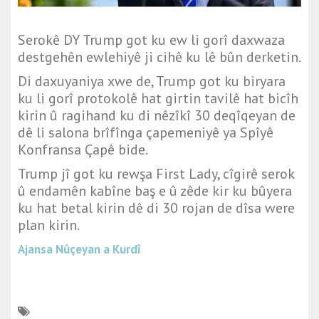
Serokê DY Trump got ku ew li gorî daxwaza
destgehên ewlehiyê ji cihê ku lê bûn derketin.
Di daxuyaniya xwe de, Trump got ku biryara
ku li gorî protokolê hat girtin tavilê hat bicîh
kirin û ragihand ku di nêzîkî 30 deqîqeyan de
dê li salona brîfînga çapemeniyê ya Spîyê
Konfransa Çapê bide.
Trump jî got ku rewşa First Lady, cîgirê serok
û endamên kabîne baş e û zêde kir ku bûyera
ku hat betal kirin dê di 30 rojan de dîsa were
plan kirin.
Ajansa Nûçeyan a Kurdî