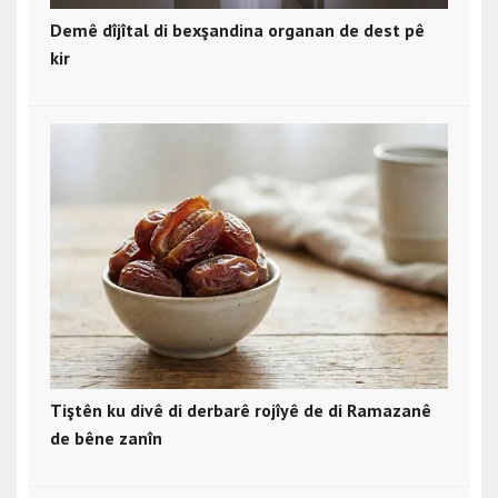
Demê dîjîtal di bexşandina organan de dest pê
kir
Tiştên ku divê di derbarê rojîyê de di Ramazanê
de bêne zanîn