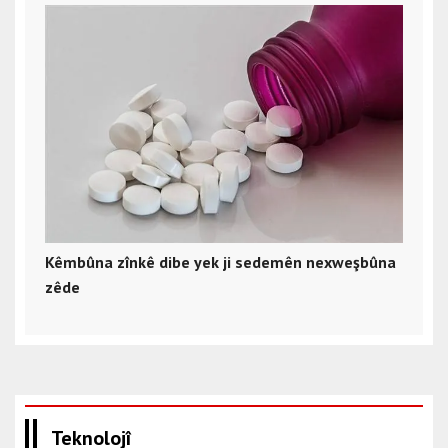
Kêmbûna zînkê dibe yek ji sedemên nexweşbûna
zêde
Teknolojî