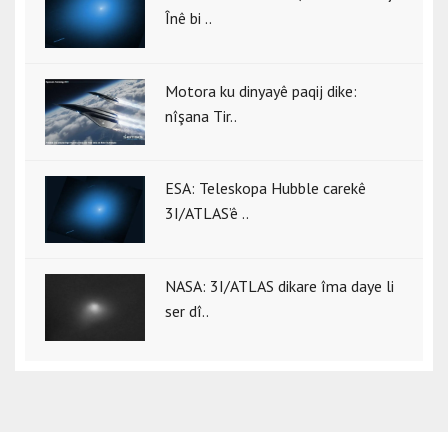
Înê bi ..
Motora ku dinyayê paqij dike:
nîşana Tir..
ESA: Teleskopa Hubble carekê
3I/ATLAS’ê ..
NASA: 3I/ATLAS dikare îma daye li
ser dî..