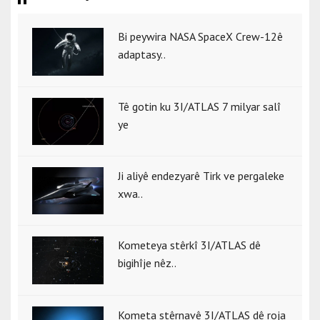
Bi peywira NASA SpaceX Crew-12ê
adaptasy..
Tê gotin ku 3I/ATLAS 7 milyar salî
ye
Ji aliyê endezyarê Tirk ve pergaleke
xwa..
Kometeya stêrkî 3I/ATLAS dê
bigihîje nêz..
Kometa stêrnavê 3I/ATLAS dê roja