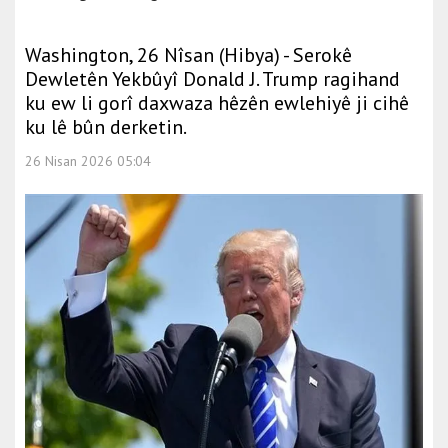
Washington, 26 Nîsan (Hibya) - Serokê
Dewletên Yekbûyî Donald J. Trump ragihand
ku ew li gorî daxwaza hêzên ewlehiyê ji cihê
ku lê bûn derketin.
26 Nisan 2026 05:04