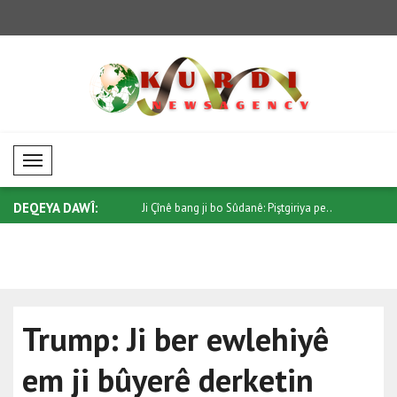
Mobil Menü
DEQEYA DAWÎ:
 ji bo Sûdanê: Piştgiriya pe..
Trump ji Senatoyê re bang kir ku
Di têkiliy
"Protec..
qonaxeke.
Trump: Ji ber ewlehiyê
em ji bûyerê derketin